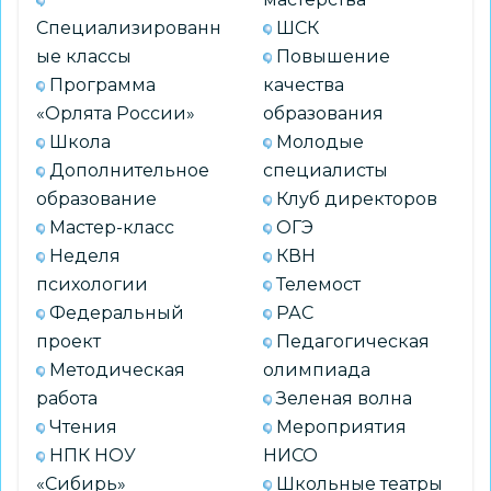
классов
Специализированн
ШСК
ые классы
Повышение
Программа
качества
«Орлята России»
образования
Школа
Молодые
Дополнительное
специалисты
образование
Клуб директоров
Мастер-класс
ОГЭ
Неделя
КВН
психологии
Телемост
Федеральный
РАС
проект
Педагогическая
Методическая
олимпиада
работа
Зеленая волна
Чтения
Мероприятия
НПК НОУ
НИСО
«Сибирь»
Школьные театры