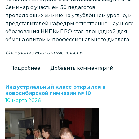
Семинар с участием 30 педагогов,
преподающих химию на углублённом уровне, и
представителей кафедры естественно-научного
образования НИПКиПРО стал площадкой для
обмена опытом и профессионального диалога.
Специализированные классы
Подробнее
о
Добавить комментарий
Во
Второй
Индустриальный класс открылся в
Новосибирской
новосибирской гимназии № 10
10 марта 2026
гимназии
на
семинаре-
практикуме
обсудили