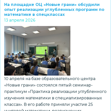
Второй
На площадке ОЦ «Новые грани» обсудили
гимназии
опыт реализации углубленных программ по
математике в спецклассах
стал
13 апреля 2026
призером
Российской
научно
практической
конференции
с
международным
участием
студентов
10 апреля на базе образовательного центра
и
«Новые грани» состоялся пятый семинар-
молодых
практикум «Практика реализации углубленного
учёных
изучения математики в специализированных
классах». В его работе приняли участие 25
учителей математики, реализующих