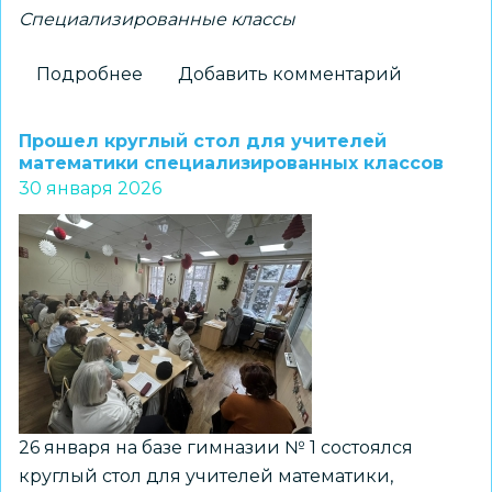
Специализированные классы
Подробнее
о
Добавить комментарий
Индустриальный
класс
Прошел круглый стол для учителей
открылся
математики специализированных классов
30 января 2026
в
новосибирской
гимназии
№
10
26 января на базе гимназии № 1 состоялся
круглый стол для учителей математики,