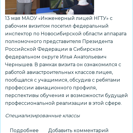
классах
региона
с
13 мая МАОУ «Инженерный лицей НГТУ» с
нового
рабочим визитом посетил федеральный
учебного
инспектор по Новосибирской области аппарата
года
полномочного представителя Президента
Российской Федерации в Сибирском
федеральном округе Илья Анатольевич
Чернышев. В рамках визита он ознакомился с
работой авиастроительных классов лицея,
пообщался с учащимися, обсудив с ребятами
профессии авиационного профиля,
перспективы обучения и возможности будущей
профессиональной реализации в этой сфере.
Специализированные классы
Подробнее
о
Добавить комментарий