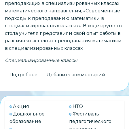
преподающих в специализированных классах
математического направления, «Современные
подходы к преподаванию математики в
специализированных классах». В ходе круглого
стола учителя представили свой опыт работы в
различных аспектах преподавания математики
в специализированных классах.
Специализированные классы
Подробнее
о
Добавить комментарий
Прошел
круглый
стол
для
Акция
НТО
учителей
Дошкольное
Фестиваль
математики
образование
педагогического
специализированных
мастерства