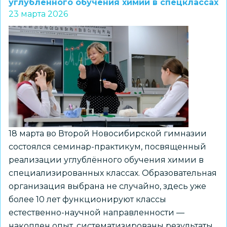
углублённого обучения химии в спецклассах
«Новые
23 марта 2026
грани»
обсудили
опыт
реализации
углубленных
программ
по
математике
в
18 марта во Второй Новосибирской гимназии
спецклассах
состоялся семинар-практикум, посвященный
реализации углублённого обучения химии в
специализированных классах. Образовательная
организация выбрана не случайно, здесь уже
более 10 лет функционируют классы
естественно-научной направленности —
накоплен опыт, систематизированы результаты.