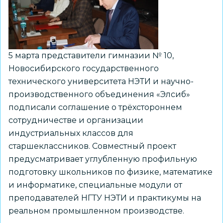
вопросы
углублённого
обучения
химии
в
5 марта представители гимназии № 10,
спецклассах
Новосибирского государственного
технического университета НЭТИ и научно-
производственного объединения «Элсиб»
подписали соглашение о трёхстороннем
сотрудничестве и организации
индустриальных классов для
старшеклассников. Совместный проект
предусматривает углубленную профильную
подготовку школьников по физике, математике
и информатике, специальные модули от
преподавателей НГТУ НЭТИ и практикумы на
реальном промышленном производстве.