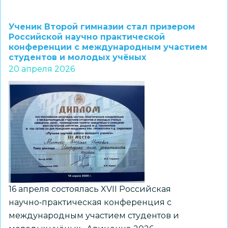
Инженерный
лицей
Ученик Второй гимназии стал призером
НГТУ
Российской научно практической
конференции с международным участием
посетил
студентов и молодых учёных
федеральный
20 апреля 2026
инспектор
Илья
Чернышев
16 апреля состоялась XVII Российская
научно‑практическая конференция с
международным участием студентов и