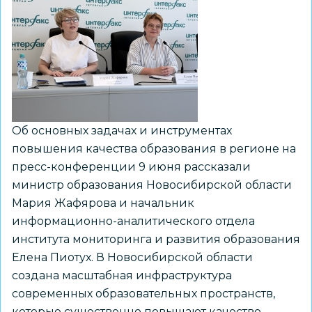
старших
классов
будут
разработаны
к
2027
году
Об основных задачах и инструментах
повышения качества образования в регионе на
пресс-конференции 9 июня рассказали
министр образования Новосибирской области
Мария Жафярова и начальник
информационно-аналитического отдела
института мониторинга и развития образования
Елена Пиотух. В Новосибирской области
создана масштабная инфраструктура
современных образовательных пространств,
которые существенно повышают качество