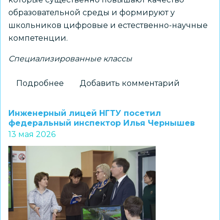
образовательной среды и формируют у
школьников цифровые и естественно-научные
компетенции.
Специализированные классы
Подробнее
о
Добавить комментарий
Единые
стандарты
Инженерный лицей НГТУ посетил
для
федеральный инспектор Илья Чернышев
13 мая 2026
комплексного
развития
талантов
будут
введены
в
специализированных