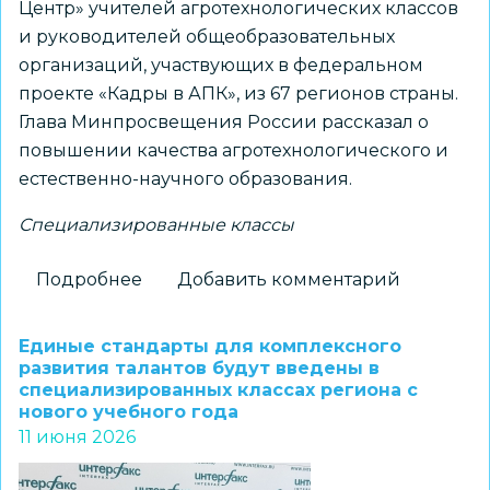
Центр» учителей агротехнологических классов
и руководителей общеобразовательных
организаций, участвующих в федеральном
проекте «Кадры в АПК», из 67 регионов страны.
Глава Минпросвещения России рассказал о
повышении качества агротехнологического и
естественно-научного образования.
Специализированные классы
Подробнее
о
Добавить комментарий
Учебники
по
Единые стандарты для комплексного
химии,
развития талантов будут введены в
специализированных классах региона с
физике
нового учебного года
и
11 июня 2026
биологии
для