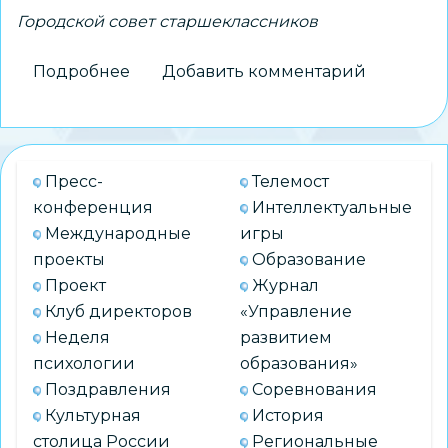
Городской совет старшеклассников
Подробнее
о
Добавить комментарий
Представители
Городского
совета
старшеклассников
Пресс-
Телемост
встретились
конференция
Интеллектуальные
с
Международные
игры
начальником
проекты
Образование
департамента
Проект
Журнал
образования
Клуб директоров
«Управление
Неделя
развитием
психологии
образования»
Поздравления
Соревнования
Культурная
История
столица России
Региональные