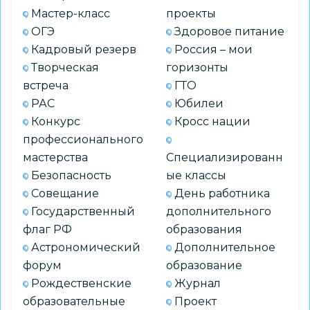
Мастер-класс
проекты
ОГЭ
Здоровое питание
Кадровый резерв
Россия – мои
Творческая
горизонты
встреча
ГТО
РАС
Юбилеи
Конкурс
Кросс нации
профессионального
мастерства
Специализированн
Безопасность
ые классы
Совещание
День работника
Государственный
дополнительного
флаг РФ
образования
Астрономический
Дополнительное
форум
образование
Рождественские
Журнал
образовательные
Проект