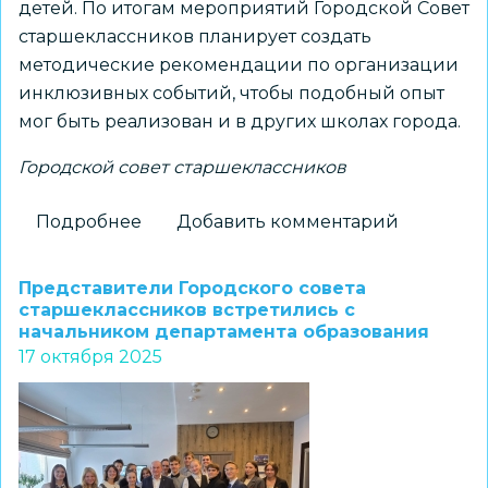
детей. По итогам мероприятий Городской Совет
старшеклассников планирует создать
методические рекомендации по организации
инклюзивных событий, чтобы подобный опыт
мог быть реализован и в других школах города.
Городской совет старшеклассников
Подробнее
о
Добавить комментарий
Городской
Совет
Представители Городского совета
старшеклассников
старшеклассников встретились с
начальником департамента образования
провел
17 октября 2025
праздничные
мероприятия
для
школьников
с