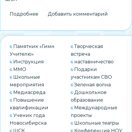
Подробнее
о
Добавить комментарий
Команда
школьного
спортивного
клуба
Памятник «Гимн
Творческая
СОШ
Учителю»
встреча
№
Инструкция
наставничество
215
ММО
Подарки
–
Школьные
участникам СВО
чемпион
мероприятия
Зеленая волна
Всероссийских
Медиасреда
Дошкольное
спортивных
Повышение
образование
игр
квалификации
Международные
ШСК
Ученик года
проекты
Новосибирска
Школьные театры
ШСК
Конференция НОУ