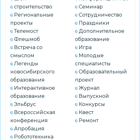
строительство
Семинар
Региональные
Сотрудничество
проекты
Праздники
Телемост
Дополнительное
Флешмоб
образование
Встреча со
Игра
смыслом
Молодые
Легенды
специалисты
новосибирского
Образовательный
образования
проект
Интерактивное
Журнал
образование
Выпускной
Эльбрус
Конкурсы
Всероссийская
Квест
конференция
Ремонт
Апробация
Робототехника