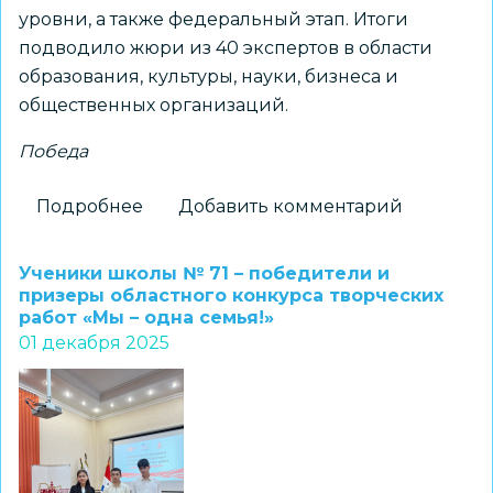
уровни, а также федеральный этап. Итоги
подводило жюри из 40 экспертов в области
образования, культуры, науки, бизнеса и
общественных организаций.
Победа
Подробнее
о
Добавить комментарий
Музей
гимназии
Ученики школы № 71 – победители и
№
призеры областного конкурса творческих
работ «Мы – одна семья!»
16
01 декабря 2025
«Французская»
–
победитель
всероссийского
конкурса