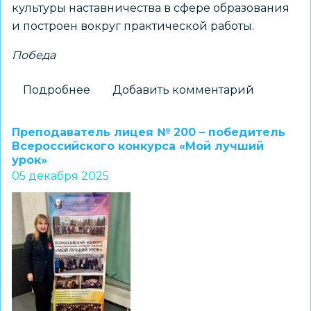
культуры наставничества в сфере образования
и построен вокруг практической работы.
Победа
Подробнее
о
Добавить комментарий
Педагог
школы
Преподаватель лицея № 200 – победитель
№
Всероссийского конкурса «Мой лучший
урок»
216
05 декабря 2025
–
победитель
конкурсного
трека
«Наставничество»
проекта
«Флагманы
образования»