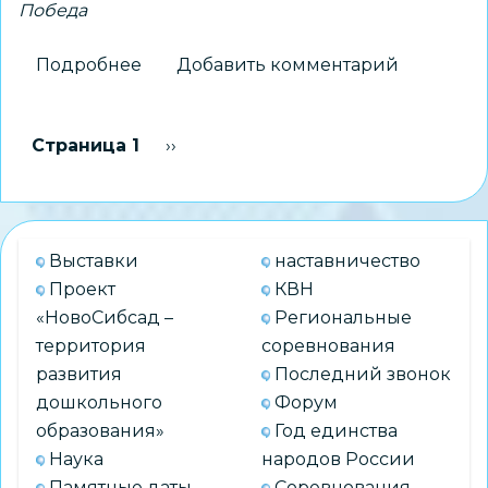
Победа
Подробнее
о
Добавить комментарий
Завершился
региональный
Нумерация
Страница 1
Следующая страница
››
конкурс
страниц
«Лучший
родительский
комитет»
Выставки
наставничество
Проект
КВН
«НовоСибсад –
Региональные
территория
соревнования
развития
Последний звонок
дошкольного
Форум
образования»
Год единства
Наука
народов России
Памятные даты
Соревнования