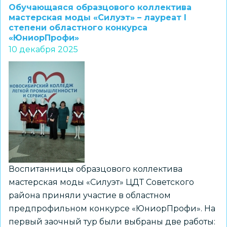
«Горностай»
Обучающаяся образцового коллектива
–
мастерская моды «Силуэт» – лауреат I
степени областного конкурса
победитель
«ЮниорПрофи»
ХIX
10 декабря 2025
Всероссийской
выставки
ювенильных
изданий
«Свежая
строка»
Воспитанницы образцового коллектива
мастерская моды «Силуэт» ЦДТ Советского
района приняли участие в областном
предпрофильном конкурсе «ЮниорПрофи». На
первый заочный тур были выбраны две работы: