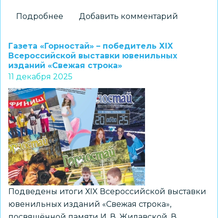
Подробнее
о
Добавить комментарий
Победы
«Жемчужины»
Газета «Горностай» – победитель ХIX
на
Всероссийской выставки ювенильных
изданий «Свежая строка»
«Infinity
11 декабря 2025
Stars»
Подведены итоги ХIX Всероссийской выставки
ювенильных изданий «Свежая строка»,
посвящённой памяти И. В. Жилавской. В