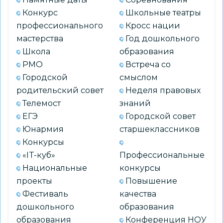
Конкурс
Школьные театры
профессионального
Кросс нации
мастерства
Год дошкольного
Школа
образования
РМО
Встреча со
Городской
смыслом
родительский совет
Неделя правовых
Телемост
знаний
ЕГЭ
Городской совет
Юнармия
старшеклассников
Конкурсы
«IT-куб»
Профессиональные
Национальные
конкурсы
проекты
Повышение
Фестиваль
качества
дошкольного
образования
образования
Конференция НОУ