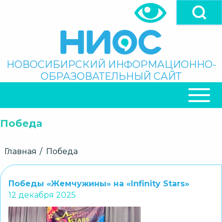
Перейти
к
основному
содержанию
Поиск
НОВОСИБИРСКИЙ ИНФОРМАЦИОННО-
ОБРАЗОВАТЕЛЬНЫЙ САЙТ
ОСНОВНАЯ
НАВИГАЦИЯ
Победа
Строка
Главная
Победа
навигации
Победы «Жемчужины» на «Infinity Stars»
12 декабря 2025