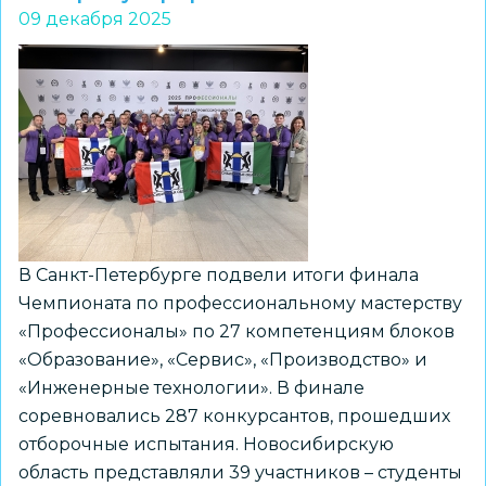
09 декабря 2025
моды
«Силуэт»
–
лауреат I
степени
областного
конкурса
«ЮниорПрофи»
В Санкт-Петербурге подвели итоги финала
Чемпионата по профессиональному мастерству
«Профессионалы» по 27 компетенциям блоков
«Образование», «Сервис», «Производство» и
«Инженерные технологии». В финале
соревновались 287 конкурсантов, прошедших
отборочные испытания. Новосибирскую
область представляли 39 участников – студенты