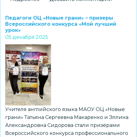
Преподаватель
лицея
Педагоги ОЦ «Новые грани» – призеры
№
Всероссийского конкурса «Мой лучший
урок»
200
05 декабря 2025
–
победитель
Всероссийского
конкурса
«Мой
лучший
урок»
Учителя английского языка МАОУ ОЦ «Новые
грани» Татьяна Сергеевна Макаренко и Эллина
Александровна Сидорова стали призёрами
Всероссийского конкурса профессионального