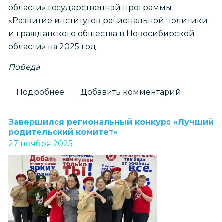
области» государственной программы
«Развитие институтов региональной политики
и гражданского общества в Новосибирской
области» на 2025 год.
Победа
Подробнее
о
Добавить комментарий
Ученики
школы
Завершился региональный конкурс «Лучший
№
родительский комитет»
27 ноября 2025
71
–
победители
и
призеры областного
конкурса
творческих