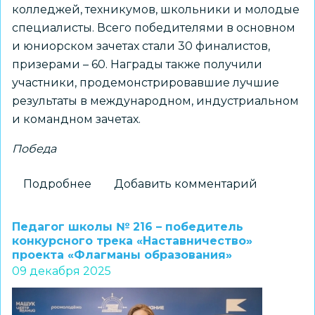
колледжей, техникумов, школьники и молодые
специалисты. Всего победителями в основном
и юниорском зачетах стали 30 финалистов,
призерами – 60. Награды также получили
участники, продемонстрировавшие лучшие
результаты в международном, индустриальном
и командном зачетах.
Победа
Подробнее
о
Добавить комментарий
Новосибирские
школьники
Педагог школы № 216 – победитель
–
конкурсного трека «Наставничество»
проекта «Флагманы образования»
бронзовые
09 декабря 2025
призеры
Чемпионата
по