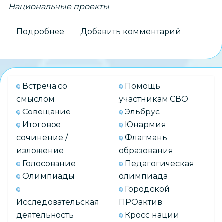
Национальные проекты
Подробнее
о
Добавить комментарий
В
Новосибирской
области
продолжается
Встреча со
Помощь
строительство
смыслом
участникам СВО
и
Совещание
Эльбрус
реконструкция
Итоговое
Юнармия
школ
сочинение /
Флагманы
по
изложение
образования
нацпроекту
Голосование
Педагогическая
«Молодежь
Олимпиады
олимпиада
и
Городской
дети»
Исследовательская
ПРОактив
деятельность
Кросс нации