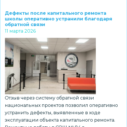
Новосибирские
школьники
Дефекты после капитального ремонта
завоевали
школы оперативно устранили благодаря
обратной связи
первые
11 марта 2026
медали
на
итоговом
этапе
чемпионата
«Профессионалы»
в
рамках
нацпроекта
Отзыв через систему обратной связи
национальных проектов позволил оперативно
устранить дефекты, выявленные в ходе
эксплуатации объекта капитального ремонта.