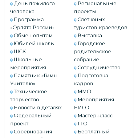
День пожилого
Региональные
человека
проекты
Программа
Слет юных
«Орлята России»
туристов-краеведов
Обмен опытом
Выставка
Юбилей школы
Городское
ШСК
родительское
Школьные
собрание
мероприятия
Сотрудничество
Памятник «Гимн
Подготовка
Учителю»
кадров
Техническое
ММО
творчество
Мероприятия
Новости в деталях
НИСО
Федеральный
Мастер-класс
проект
ГТО
Соревнования
Бесплатный