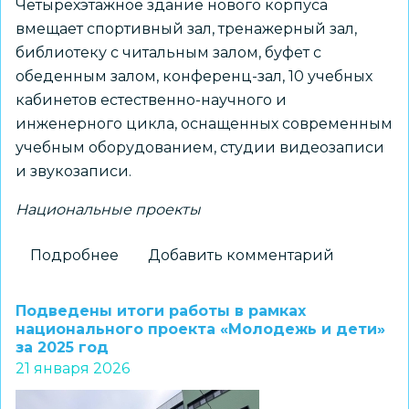
Четырехэтажное здание нового корпуса
вмещает спортивный зал, тренажерный зал,
библиотеку с читальным залом, буфет с
обеденным залом, конференц-зал, 10 учебных
кабинетов естественно-научного и
инженерного цикла, оснащенных современным
учебным оборудованием, студии видеозаписи
и звукозаписи.
Национальные проекты
Подробнее
о
Добавить комментарий
Открылся
обновленный
Подведены итоги работы в рамках
корпус
национального проекта «Молодежь и дети»
за 2025 год
экономического
21 января 2026
лицея
на