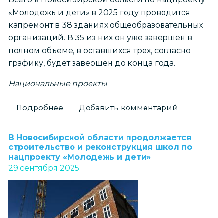
«Молодежь и дети» в 2025 году проводится
капремонт в 38 зданиях общеобразовательных
организаций. В 35 из них он уже завершен в
полном объеме, в оставшихся трех, согласно
графику, будет завершен до конца года.
Национальные проекты
Подробнее
о
Добавить комментарий
Министр
образования
В Новосибирской области продолжается
Новосибирской
строительство и реконструкция школ по
нацпроекту «Молодежь и дети»
области
29 сентября 2025
Мария
Жафярова
ознакомилась
с