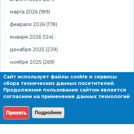
марта 2026
(189)
февраля 2026
(178)
января 2026
(124)
декабря 2025
(239)
ноября 2025
(269)
октября 2025
(266)
Сайт использует файлы cookie и сервисы
сбора технических данных посетителей.
сентября 2025
(176)
Продолжение пользования сайтом является
согласием на применение данных технологий
августа 2025
(2)
Принять
Подробнее
© 2004 - 2026 Новосибирский информационно-
образовательный сайт по заказу департамента