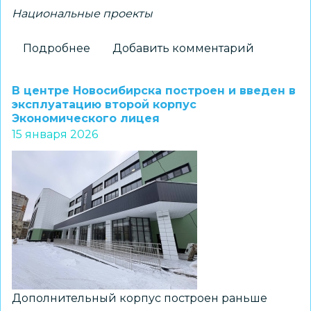
Национальные проекты
Подробнее
о
Добавить комментарий
Подведены
итоги
В центре Новосибирска построен и введен в
работы
эксплуатацию второй корпус
Экономического лицея
в
15 января 2026
рамках
национального
проекта
«Молодежь
и
дети»
за
2025
год
Дополнительный корпус построен раньше