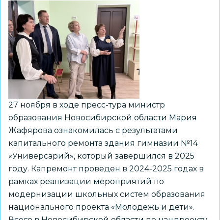
в
эксплуатацию
второй
корпус
Экономического
лицея
27 ноября в ходе пресс-тура министр
образования Новосибирской области Мария
Жафярова ознакомилась с результатами
капитального ремонта здания гимназии №14
«Универсарий», который завершился в 2025
году. Капремонт проведен в 2024-2025 годах в
рамках реализации мероприятий по
модернизации школьных систем образования
национального проекта «Молодежь и дети».
Всего в Новосибирской области по нацпроекту