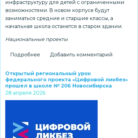
инфраструктуру для детей с ограниченными
возможностями. В новом корпусе будут
заниматься средние и старшие классы, а
начальная школа останется в старом здании.
Национальные проекты
Подробнее
о
Добавить комментарий
Для
учеников
Открытый региональный урок
лицея
федерального проекта «Цифровой ликбез»
прошел в школе № 206 Новосибирска
№
28 апреля 2026
113
в
Дзержинском
районе
Новосибирска
строится