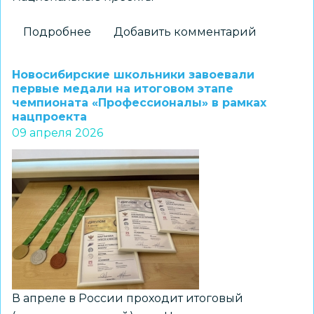
Подробнее
о
Добавить комментарий
Открытый
региональный
Новосибирские школьники завоевали
урок
первые медали на итоговом этапе
чемпионата «Профессионалы» в рамках
федерального
нацпроекта
проекта
09 апреля 2026
«Цифровой
ликбез»
прошел
в
школе
№
206
Новосибирска
В апреле в России проходит итоговый