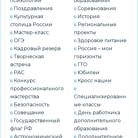
психологии
образования»
Поздравления
Соревнования
Культурная
История
столица России
Региональные
Мастер-класс
проекты
ОГЭ
Здоровое питание
Кадровый резерв
Россия – мои
Творческая
горизонты
встреча
ГТО
РАС
Юбилеи
Конкурс
Кросс нации
профессионального
мастерства
Специализированн
Безопасность
ые классы
Совещание
День работника
Государственный
дополнительного
флаг РФ
образования
Астрономический
Дополнительное