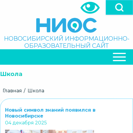
Перейти
к
основному
содержанию
Поиск
НОВОСИБИРСКИЙ ИНФОРМАЦИОННО-
ОБРАЗОВАТЕЛЬНЫЙ САЙТ
ОСНОВНАЯ
НАВИГАЦИЯ
Школа
Строка
Главная
Школа
навигации
Новый символ знаний появился в
Новосибирске
04 декабря 2025