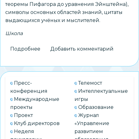
теоремы Пифагора до уравнения Эйнштейна),
символы основных областей знаний, цитаты
выдающихся учёных и мыслителей.
Школа
Подробнее
о
Добавить комментарий
Новый
символ
знаний
появился
Пресс-
Телемост
в
конференция
Интеллектуальные
Новосибирске
Международные
игры
проекты
Образование
Проект
Журнал
Клуб директоров
«Управление
Неделя
развитием