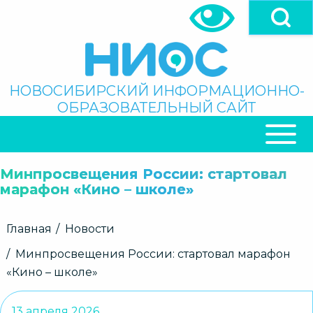
Перейти
к
основному
содержанию
Поиск
НОВОСИБИРСКИЙ ИНФОРМАЦИОННО-
ОБРАЗОВАТЕЛЬНЫЙ САЙТ
ОСНОВНАЯ
НАВИГАЦИЯ
Минпросвещения России: стартовал
марафон «Кино – школе»
Строка
Главная
Новости
навигации
Минпросвещения России: стартовал марафон
«Кино – школе»
13 апреля 2026