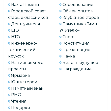
Вахта Памяти
Соревнования
Городской совет
Обмен опытом
старшеклассников
Клуб директоров
День учителя
Памятник «Гимн
ЕГЭ
Учителю»
НТО
Спорт
Инженерно-
Конституция
технический
Презентация
кружок
Наука
Национальные
Билет в будущее
проекты
Награждение
Ярмарка
Юные герои
Памятный знак
РМО
Чтения
Подарки