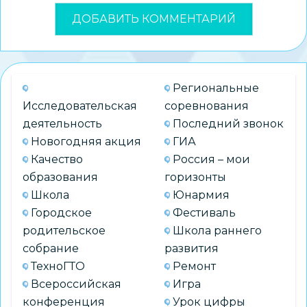
Региональные
Исследовательская
соревнования
деятельность
Последний звонок
Новогодняя акция
ГИА
Качество
Россия – мои
образования
горизонты
Школа
Юнармия
Городское
Фестиваль
родительское
Школа раннего
собрание
развития
ТехноГТО
Ремонт
Всероссийская
Игра
конференция
Урок цифры