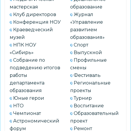
мастерская
образование
Клуб директоров
Журнал
Конференция НОУ
«Управление
Краеведческий
развитием
музей
образования»
НПК НОУ
Спорт
«Сибирь»
Выпускной
Собрание по
Профильные
подведению итогов
смены
работы
Фестиваль
департамента
Региональные
образования
проекты
Юные герои
Турнир
НТО
Воспитание
Чемпионат
Образовательный
Астрономический
проект
форум
Ремонт