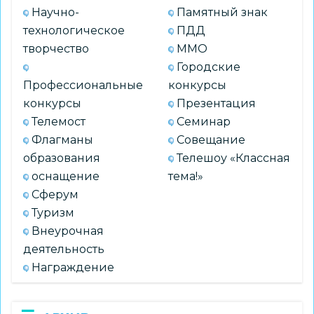
Научно-
Памятный знак
технологическое
ПДД
творчество
ММО
Городские
Профессиональные
конкурсы
конкурсы
Презентация
Телемост
Семинар
Флагманы
Совещание
образования
Телешоу «Классная
оснащение
тема!»
Сферум
Туризм
Внеурочная
деятельность
Награждение