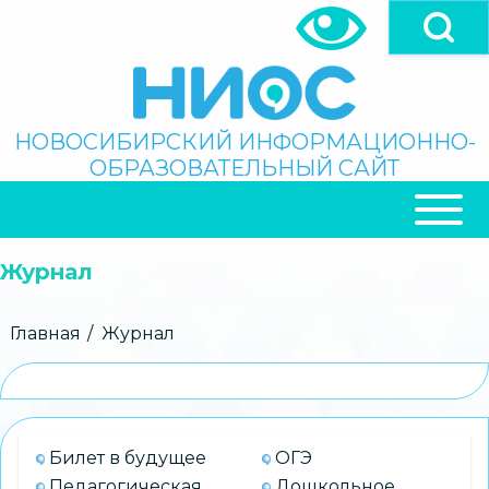
Перейти
к
основному
содержанию
Поиск
НОВОСИБИРСКИЙ ИНФОРМАЦИОННО-
ОБРАЗОВАТЕЛЬНЫЙ САЙТ
ОСНОВНАЯ
НАВИГАЦИЯ
Журнал
Строка
Главная
Журнал
навигации
Билет в будущее
ОГЭ
Педагогическая
Дошкольное