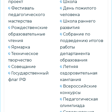
проект
Школа
Фестиваль
День пожилого
педагогического
человека
мастерства
Школа раннего
Рождественские
развития
образовательные
Собрание по
чтения
подведению итогов
Ярмарка
работы
Техническое
департамента
творчество
образования
Совещание
Летняя
Государственный
оздоровительная
флаг РФ
кампания
Всероссийские
конкурсы
Педагогическая
олимпиада