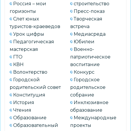
Россия – мои
строительство
горизонты
Пресс-показ
Слет юных
Творческая
туристов-краеведов
встреча
Урок цифры
Медиасреда
Педагогическая
Юбилеи
мастерская
Военно-
ГТО
патриотическое
КВН
воспитание
Волонтерство
Конкурс
Городской
Городское
родительский совет
родительское
Конституция
собрание
История
Инклюзивное
Чтения
образование
Образование
Международные
Образовательный
проекты