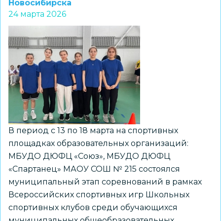
Новосибирска
проекта
24 марта 2026
«Всероссийская
родительская
гостиная»
В период с 13 по 18 марта на спортивных
площадках образовательных организаций:
МБУДО ДЮФЦ «Союз», МБУДО ДЮФЦ
«Спартанец» МАОУ СОШ № 215 состоялся
муниципальный этап соревнований в рамках
Всероссийских спортивных игр Школьных
спортивных клубов среди обучающихся
муниципальных общеобразовательных