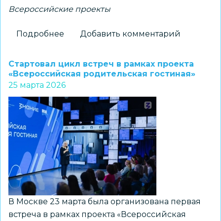
Всероссийские проекты
Подробнее
о
Добавить комментарий
Открыт
прием
Стартовал цикл встреч в рамках проекта
заявок
«Всероссийская родительская гостиная»
25 марта 2026
на
Всероссийский
конкурс
«Лига
вожатых»
В Москве 23 марта была организована первая
встреча в рамках проекта «Всероссийская