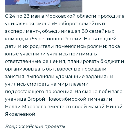
человеком?»
Всероссийского
С 24 по 28 мая в Московской области проходила
марафона
уникальная смена «Наоборот: семейный
«Кино
эксперимент», объединившая 80 семейных
–
команд из 55 регионов России. На пять дней
школе»
дети и их родители поменялись ролями: пока
юные участники учились принимать
ответственные решения, планировать бюджет и
организовывать быт, взрослые посещали
занятия, выполняли «домашние задания» и
учились смотреть на мир глазами
подрастающего поколения. На смене побывала
ученица Второй Новосибирской гимназии
Нелли Морозова вместе со своей мамой Ниной
Яковлевной.
Всероссийские проекты