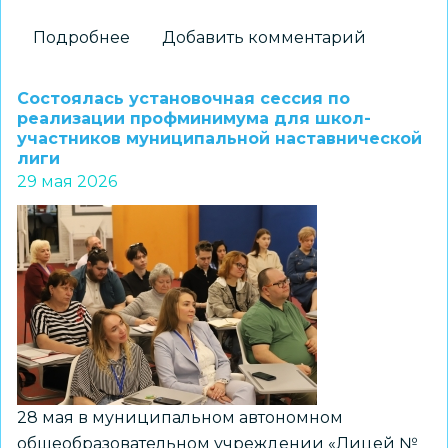
Подробнее
о
Добавить комментарий
Семейный
эксперимент
Состоялась установочная сессия по
для
реализации профминимума для школ-
участников муниципальной наставнической
ученицы
лиги
Второй
29 мая 2026
Новосибирской
гимназии
завершился
победой
во
Всероссийском
проекте
28 мая в муниципальном автономном
общеобразовательном учреждении «Лицей №