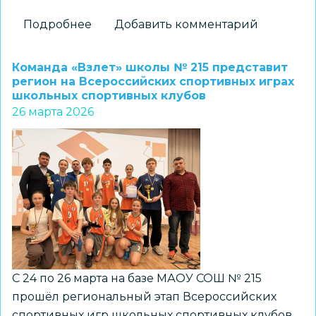
Подробнее
о
Добавить комментарий
Новосибирская
область
Команда «Взлет» школы № 215 представит
–
регион на Всероссийских спортивных играх
школьных спортивных клубов
территория
26 марта 2026
молодых
защитников
природы
С 24 по 26 марта на базе МАОУ СОШ № 215
прошёл региональный этап Всероссийских
спортивных игр школьных спортивных клубов,