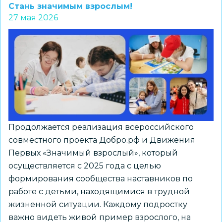
установочная
Стань значимым взрослым!
сессия
27 мая 2026
по
реализации
профминимума
для
школ-
участников
муниципальной
наставнической
Продолжается реализация всероссийского
лиги
совместного проекта Добро.рф и Движения
Первых «Значимый взрослый», который
осуществляется с 2025 года с целью
формирования сообщества наставников по
работе с детьми, находящимися в трудной
жизненной ситуации. Каждому подростку
важно видеть живой пример взрослого, на