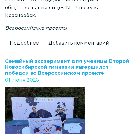
обществознания лицея № 13 поселка
Краснообск.
Всероссийские проекты
Подробнее
о
Добавить комментарий
В
Новосибирске
Семейный эксперимент для ученицы Второй
в
Новосибирской гимназии завершился
победой во Всероссийском проекте
рамках
01 июня 2026
окружного
совещания
СФО
состоялся
киноурок
«Как
остаться