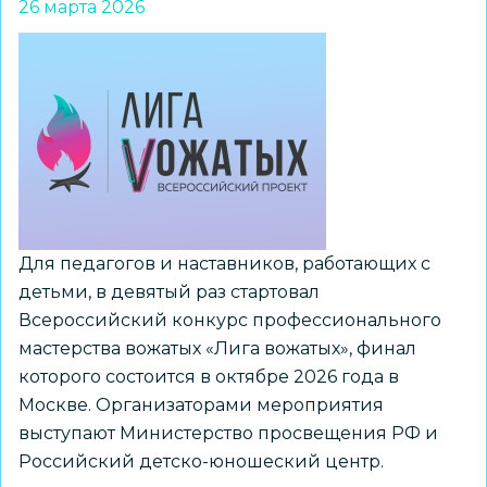
26 марта 2026
№
215
представит
регион
на
Всероссийских
спортивных
играх
школьных
спортивных
Для педагогов и наставников, работающих с
клубов
детьми, в девятый раз стартовал
Всероссийский конкурс профессионального
мастерства вожатых «Лига вожатых», финал
которого состоится в октябре 2026 года в
Москве. Организаторами мероприятия
выступают Министерство просвещения РФ и
Российский детско-юношеский центр.