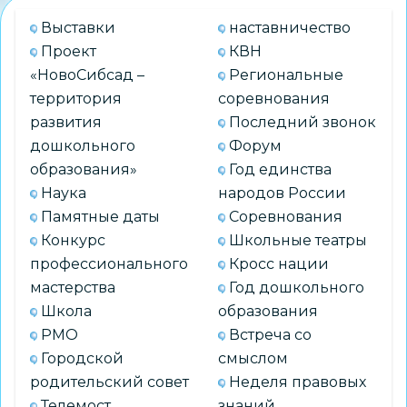
школьных
Выставки
наставничество
спортивных
Проект
КВН
клубов
«НовоСибсад –
Региональные
среди
территория
соревнования
обучающихся
развития
Последний звонок
муниципальных
дошкольного
Форум
общеобразовательных
образования»
Год единства
организаций
Наука
народов России
города
Памятные даты
Соревнования
Новосибирска
Конкурс
Школьные театры
профессионального
Кросс нации
мастерства
Год дошкольного
Школа
образования
РМО
Встреча со
Городской
смыслом
родительский совет
Неделя правовых
Телемост
знаний