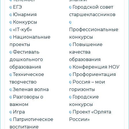
ЕГЭ
Городской совет
Юнармия
старшеклассников
Конкурсы
«IT-куб»
Профессиональные
Национальные
конкурсы
проекты
Повышение
Фестиваль
качества
дошкольного
образования
образования
Конференция НОУ
Техническое
Профориентация
творчество
Россия – мои
Зеленая волна
горизонты
Разговоры о
Городские
важном
конкурсы
Игра
Проект «Орлята
Патриотическое
России»
воспитание