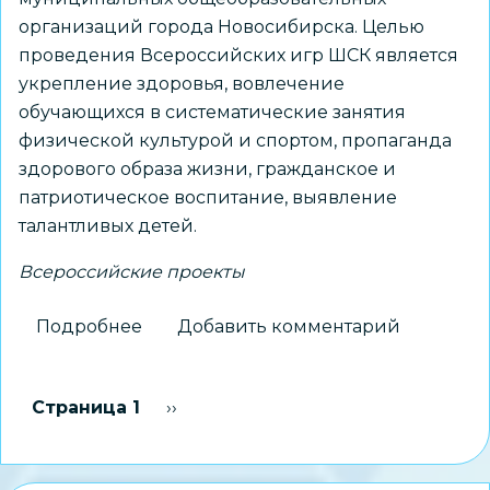
организаций города Новосибирска. Целью
проведения Всероссийских игр ШСК является
укрепление здоровья, вовлечение
обучающихся в систематические занятия
физической культурой и спортом, пропаганда
здорового образа жизни, гражданское и
патриотическое воспитание, выявление
талантливых детей.
Всероссийские проекты
Подробнее
о
Добавить комментарий
Муниципальный
этап
Нумерация
Страница 1
Следующая страница
››
Всероссийских
страниц
спортивные
игр