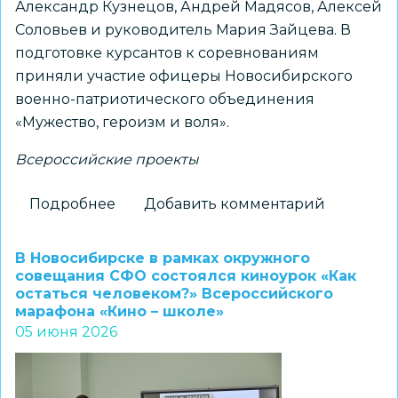
Александр Кузнецов, Андрей Мадясов, Алексей
Соловьев и руководитель Мария Зайцева. В
подготовке курсантов к соревнованиям
приняли участие офицеры Новосибирского
военно-патриотического объединения
«Мужество, героизм и воля».
Всероссийские проекты
Подробнее
о
Добавить комментарий
Курсанты
ВПК
В Новосибирске в рамках окружного
«Искра»
совещания СФО состоялся киноурок «Как
остаться человеком?» Всероссийского
г.
марафона «Кино – школе»
Новосибирска
05 июня 2026
стали
победителями
финала