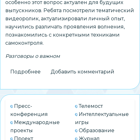
особенно этот вопрос актуален для будущих
выпускников. Ребята посмотрели тематический
видеоролик, актуализировали личный опыт,
научились различать проявления волнения,
познакомились с конкретными техниками
самоконтроля.
Разговоры о важном
Подробнее
о
Добавить комментарий
Мария
Жафярова
провела
для
Пресс-
Телемост
одиннадцатиклассников
конференция
Интеллектуальные
школы
Международные
игры
№202
проекты
Образование
занятие
Проект
Журнал