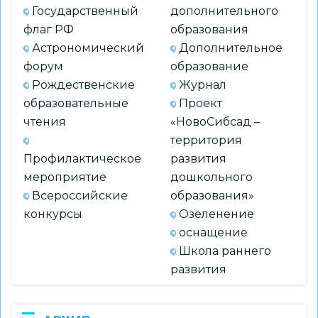
Государственный
дополнительного
флаг РФ
образования
Астрономический
Дополнительное
форум
образование
Рождественские
Журнал
образовательные
Проект
чтения
«НовоСибсад –
территория
Профилактическое
развития
мероприятие
дошкольного
Всероссийские
образования»
конкурсы
Озеленение
оснащение
Школа раннего
развития