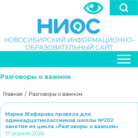
Перейти
к
основному
содержанию
Поиск
НОВОСИБИРСКИЙ ИНФОРМАЦИОННО-
ОБРАЗОВАТЕЛЬНЫЙ САЙТ
ОСНОВНАЯ
НАВИГАЦИЯ
Разговоры о важном
Строка
Главная
Разговоры о важном
навигации
Мария Жафярова провела для
одиннадцатиклассников школы №202
занятие из цикла «Разговоры о важном»
01 апреля 2026