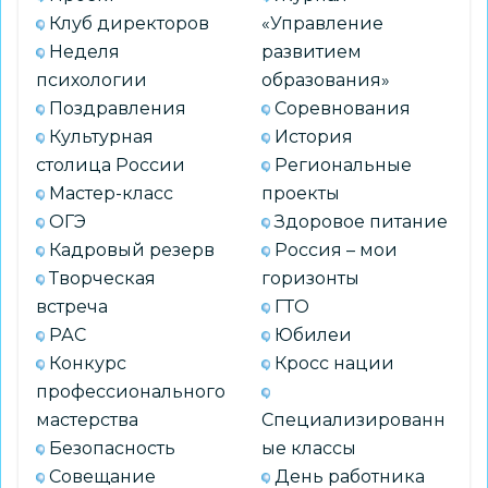
из
Клуб директоров
«Управление
цикла
Неделя
развитием
«Разговоры
психологии
образования»
о
Поздравления
Соревнования
важном»
Культурная
История
столица России
Региональные
Мастер-класс
проекты
ОГЭ
Здоровое питание
Кадровый резерв
Россия – мои
Творческая
горизонты
встреча
ГТО
РАС
Юбилеи
Конкурс
Кросс нации
профессионального
мастерства
Специализированн
Безопасность
ые классы
Совещание
День работника