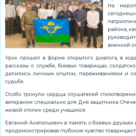
На мероп
сегодняш
патриотич
района, ка
руководи
военной о
Урок прошел в форме открытого диалога, в ход
рассказы о службе, боевых товарищах, солдатск
делились личным опытом, переживаниями и со
судьбе.
Особо тронули сердца слушателей стихотворен
ветераном специально для Дня защитника Отечест
живой отклик среди учащихся.
Евгений Анатольевич в память о боевых друзьях 
продемонстрировав глубокое чувство товарищест