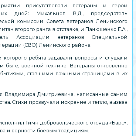
риятии присутствовали ветераны и герои
них дней: Михальцов В.Д., председатель
еской комиссии Совета ветеранов Ленинского
питан второго ранга в отставке, и Панюшенко Е.А.,
тель Ассоциации ветеранов Специальной
перации (СВО) Ленинского района.
е которого ребята задавали вопросы и слушали
ом быте, военной технике. Ветераны откровенно
бытиями, ставшими важными страницами в их
ия Владимира Дмитриевича, написанные самим
ва. Стихи прозвучали искренне и тепло, вызвав
исполнил Гимн добровольческого отряда «Барс»,
ва и верности боевым традициям.