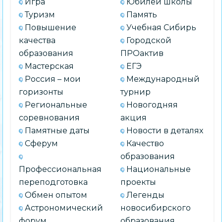
Игра
Юбилей школы
Туризм
Память
Повышение
Учебная Сибирь
качества
Городской
образования
ПРОактив
Мастерская
ЕГЭ
Россия – мои
Международный
горизонты
турнир
Региональные
Новогодняя
соревнования
акция
Памятные даты
Новости в деталях
Сферум
Качество
образования
Профессиональная
Национальные
переподготовка
проекты
Обмен опытом
Легенды
Астрономический
новосибирского
форум
образования