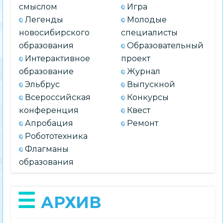
смыслом
Игра
Легенды
Молодые
новосибирского
специалисты
образования
Образовательный
Интерактивное
проект
образование
Журнал
Эльбрус
Выпускной
Всероссийская
Конкурсы
конференция
Квест
Апробация
Ремонт
Робототехника
Флагманы
образования
АРХИВ