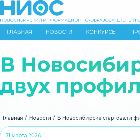
Перейти
к
основному
НОВОСИБИРСКИЙ ИНФОРМАЦИОННО-ОБРАЗОВАТЕЛЬНЫЙ С
содержанию
ГЛАВНАЯ
НОВОСТИ
КОНКУРСЫ
ПР
ОСНОВНАЯ
Поиск
НАВИГАЦИЯ
В Новосибир
двух профи
Строка
Главная
Новости
В Новосибирске стартовали ф
навигации
31 марта 2026