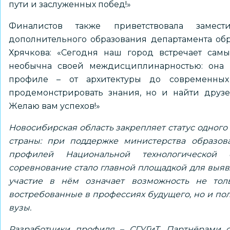
пути и заслуженных побед!»
Финалистов также приветствовала замес
дополнительного образования департамента об
Хрячкова: «Сегодня наш город встречает самы
необычна своей междисциплинарностью: она 
профиле – от архитектуры до современных
продемонстрировать знания, но и найти друз
Желаю вам успехов!»
Новосибирская область закрепляет статус одног
страны: при поддержке министерства образов
профилей
Национальной технологической 
соревнование стало главной площадкой для выявл
участие в нём означает возможность не толь
востребованные в профессиях будущего, но и по
вузы.
Разработчики профиля – СГУГиТ. Партнёрами с