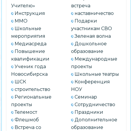
Учителю»
встреча
Инструкция
наставничество
ММО
Подарки
Школьные
участникам СВО
мероприятия
Зеленая волна
Медиасреда
Дошкольное
Повышение
образование
квалификации
Международные
Ученик года
проекты
Новосибирска
Школьные театры
ШСК
Конференция
строительство
НОУ
Региональные
Семинар
проекты
Сотрудничество
Телемост
Праздники
Флешмоб
Дополнительное
Встреча со
образование