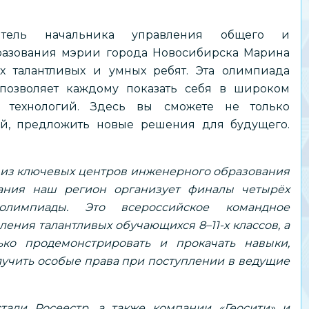
титель начальника управления общего и
разования мэрии города Новосибирска Марина
х талантливых и умных ребят. Эта олимпиада
позволяет каждому показать себя в широком
 технологий. Здесь вы сможете не только
ей, предложить новые решения для будущего.
о из ключевых центров инженерного образования
ания наш регион организует финалы четырёх
олимпиады
. Это всероссийское командное
ения талантливых обучающихся 8–11-х классов, а
ко продемонстрировать и прокачать навыки,
лучить особые права при поступлении в ведущие
тали Росеестр, а также компании «Геосити» и