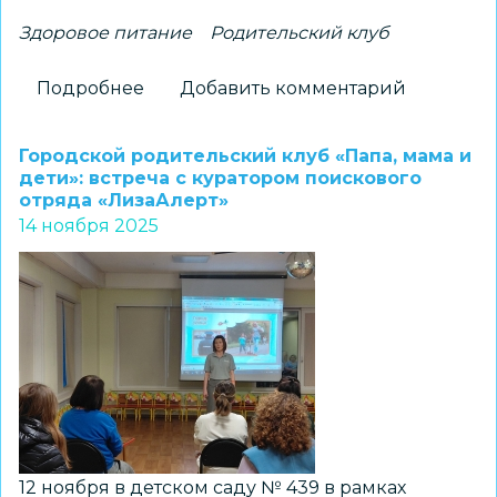
Здоровое питание
Родительский клуб
Подробнее
о
Добавить комментарий
Правила
здорового
Городской родительский клуб «Папа, мама и
питания
дети»: встреча с куратором поискового
отряда «ЛизаАлерт»
обсудили
14 ноября 2025
в
МБДОУ
д/
с
№
20
12 ноября в детском саду № 439 в рамках