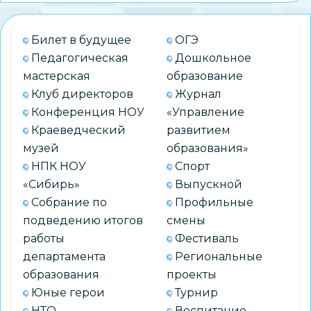
клуб
«Папа,
Билет в будущее
ОГЭ
мама
Педагогическая
Дошкольное
и
мастерская
образование
дети»:
Клуб директоров
Журнал
встреча
Конференция НОУ
«Управление
с
Краеведческий
развитием
куратором
музей
образования»
поискового
НПК НОУ
Спорт
отряда
«Сибирь»
Выпускной
«ЛизаАлерт»
Собрание по
Профильные
подведению итогов
смены
работы
Фестиваль
департамента
Региональные
образования
проекты
Юные герои
Турнир
НТО
Воспитание