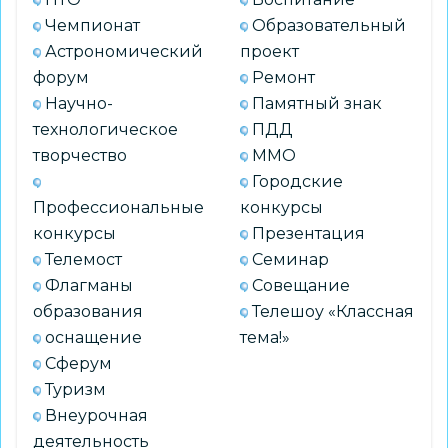
Чемпионат
Образовательный
Астрономический
проект
форум
Ремонт
Научно-
Памятный знак
технологическое
ПДД
творчество
ММО
Городские
Профессиональные
конкурсы
конкурсы
Презентация
Телемост
Семинар
Флагманы
Совещание
образования
Телешоу «Классная
оснащение
тема!»
Сферум
Туризм
Внеурочная
деятельность