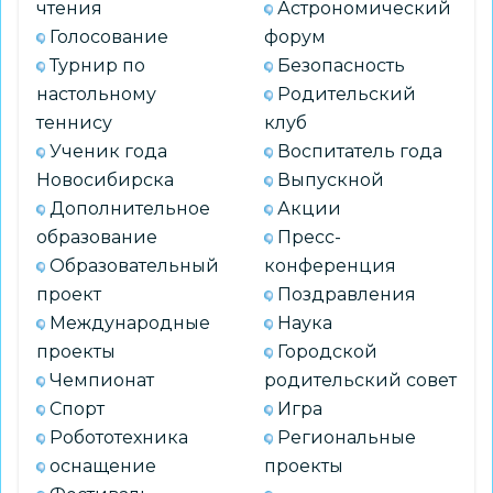
чтения
Астрономический
Голосование
форум
Турнир по
Безопасность
настольному
Родительский
теннису
клуб
Ученик года
Воспитатель года
Новосибирска
Выпускной
Дополнительное
Акции
образование
Пресс-
Образовательный
конференция
проект
Поздравления
Международные
Наука
проекты
Городской
Чемпионат
родительский совет
Спорт
Игра
Робототехника
Региональные
оснащение
проекты