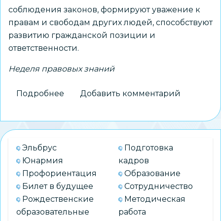
соблюдения законов, формируют уважение к
правам и свободам других людей, способствуют
развитию гражданской позиции и
ответственности.
Неделя правовых знаний
Подробнее
о
Добавить комментарий
Неделя
правовых
знаний
в
Эльбрус
Подготовка
МБОУ
Юнармия
кадров
СОШ
Профориентация
Образование
№
Билет в будущее
Сотрудничество
112
Рождественские
Методическая
образовательные
работа