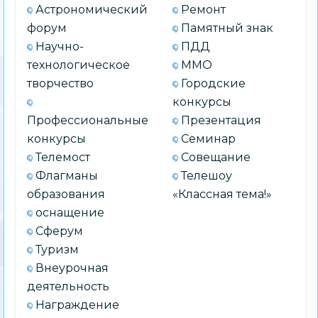
Астрономический
Ремонт
форум
Памятный знак
Научно-
ПДД
технологическое
ММО
творчество
Городские
конкурсы
Профессиональные
Презентация
конкурсы
Семинар
Телемост
Совещание
Флагманы
Телешоу
образования
«Классная тема!»
оснащение
Сферум
Туризм
Внеурочная
деятельность
Награждение