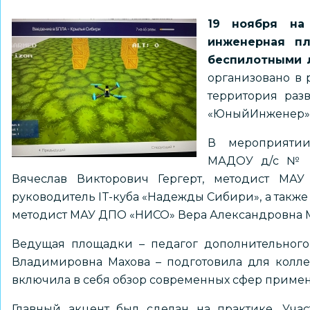
19 ноября на
инженерная пл
беспилотными 
организовано в 
территория раз
«ЮныйИнженер»
В мероприятии
МАДОУ д/с № 1
Вячеслав Викторович Гергерт, методист МАУ
руководитель IT-куба «Надежды Сибири», а такж
методист МАУ ДПО «НИСО» Вера Александровна 
Ведущая площадки – педагог дополнительного
Владимировна Махова – подготовила для колле
включила в себя обзор современных сфер примен
Главный акцент был сделан на практике. Учас