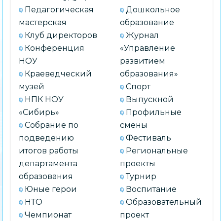
Педагогическая
Дошкольное
мастерская
образование
Клуб директоров
Журнал
Конференция
«Управление
НОУ
развитием
Краеведческий
образования»
музей
Спорт
НПК НОУ
Выпускной
«Сибирь»
Профильные
Собрание по
смены
подведению
Фестиваль
итогов работы
Региональные
департамента
проекты
образования
Турнир
Юные герои
Воспитание
НТО
Образовательный
Чемпионат
проект