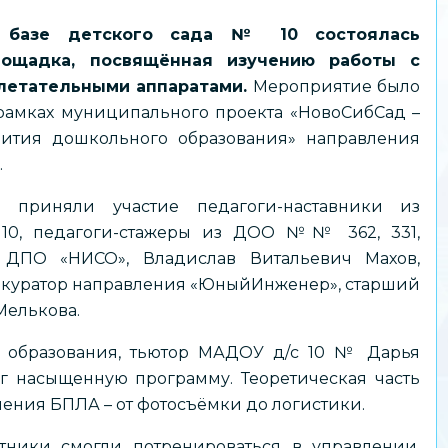
 базе детского сада № 10 состоялась
ощадка, посвящённая изучению работы с
летательными аппаратами.
Мероприятие было
рамках муниципального проекта «НовоСибСад –
вития дошкольного образования» направления
.
 приняли участие педагоги-наставники из
0, педагоги-стажеры из ДОО №№ 362, 331,
 ДПО «НИСО», Владислав Витальевич Махов,
е куратор направления «ЮныйИнженер», старший
Мелькова.
 образования, тьютор МАДОУ д/с 10 № Дарья
г насыщенную программу. Теоретическая часть
ения БПЛА – от фотосъёмки до логистики.
тники смогли потренироваться в управлении,