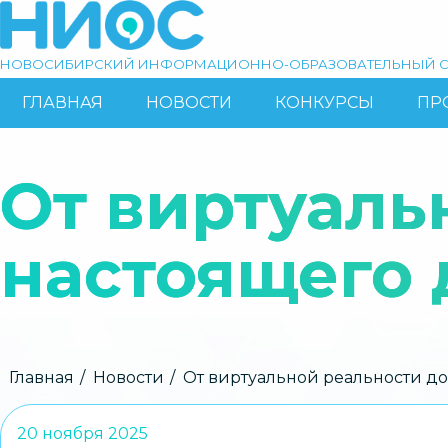
Перейти
к
основному
НОВОСИБИРСКИЙ ИНФОРМАЦИОННО-ОБРАЗОВАТЕЛЬНЫЙ С
содержанию
ГЛАВНАЯ
НОВОСТИ
КОНКУРСЫ
ПР
ОСНОВНАЯ
Поиск
НАВИГАЦИЯ
От виртуаль
настоящего 
Строка
Главная
Новости
От виртуальной реальности до
навигации
20 ноября 2025