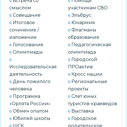
Встреча со
Помощь
98,4
смыслом
участникам СВО
%
Совещание
Эльбрус
выпускников
Итоговое
Юнармия
сочинение /
Флагманы
изложение
образования
Голосование
Педагогическая
Олимпиады
олимпиада
Городской
Исследовательская
ПРОактив
деятельность
Кросс нации
День пожилого
Региональные
человека
проекты
Программа
Слет юных
«Орлята России»
туристов-краеведов
Обмен опытом
Выставка
Юбилей школы
Городское
ШСК
родительское