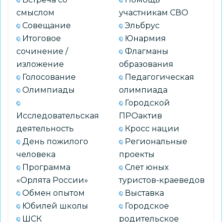
Знак
смыслом
участникам СВО
качества
Совещание
Эльбрус
на
Итоговое
Юнармия
Всероссийской
сочинение /
Флагманы
конференции
изложение
образования
Голосование
Педагогическая
Олимпиады
олимпиада
Городской
Исследовательская
ПРОактив
деятельность
Кросс нации
День пожилого
Региональные
человека
проекты
Программа
Слет юных
«Орлята России»
туристов-краеведов
Обмен опытом
Выставка
Юбилей школы
Городское
ШСК
родительское