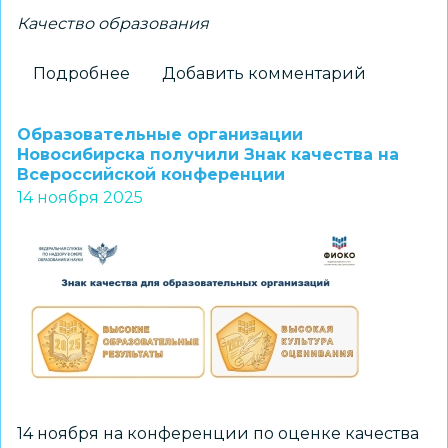
Качество образования
Подробнее
о
Добавить комментарий
Рособрнадзор
внес
Образовательные организации
изменения
Новосибирска получили Знак качества на
Всероссийской конференции
в
14 ноября 2025
порядок
проведения
всероссийских
проверочных
работ
в
школах
14 ноября на конференции по оценке качества