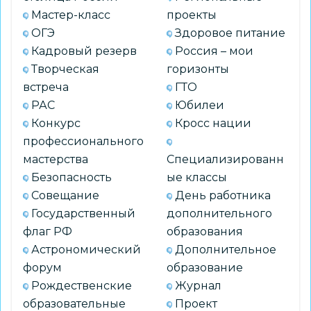
Мастер-класс
проекты
ОГЭ
Здоровое питание
Кадровый резерв
Россия – мои
Творческая
горизонты
встреча
ГТО
РАС
Юбилеи
Конкурс
Кросс нации
профессионального
мастерства
Специализированн
Безопасность
ые классы
Совещание
День работника
Государственный
дополнительного
флаг РФ
образования
Астрономический
Дополнительное
форум
образование
Рождественские
Журнал
образовательные
Проект