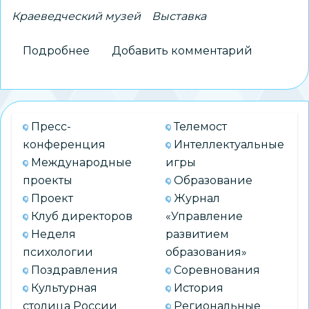
Краеведческий музей
Выставка
Подробнее
о
Добавить комментарий
Народные
костюмы
из
разных
Пресс-
Телемост
уголков
конференция
Интеллектуальные
России
Международные
игры
можно
проекты
Образование
увидеть
Проект
Журнал
в
Клуб директоров
«Управление
Краеведческом
Неделя
развитием
музее
психологии
образования»
Поздравления
Соревнования
Культурная
История
столица России
Региональные