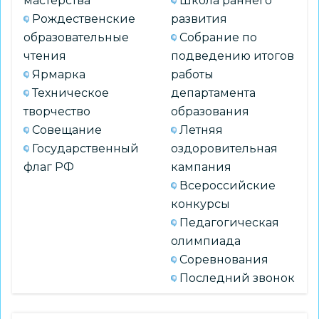
мастерства
Школа раннего
Рождественские
развития
образовательные
Собрание по
чтения
подведению итогов
Ярмарка
работы
Техническое
департамента
творчество
образования
Совещание
Летняя
Государственный
оздоровительная
флаг РФ
кампания
Всероссийские
конкурсы
Педагогическая
олимпиада
Соревнования
Последний звонок