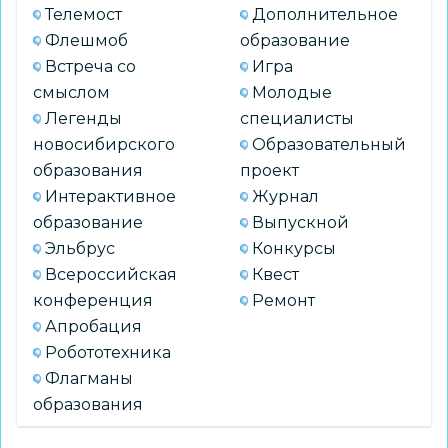
Телемост
Дополнительное
Флешмоб
образование
Встреча со
Игра
смыслом
Молодые
Легенды
специалисты
новосибирского
Образовательный
образования
проект
Интерактивное
Журнал
образование
Выпускной
Эльбрус
Конкурсы
Всероссийская
Квест
конференция
Ремонт
Апробация
Робототехника
Флагманы
образования