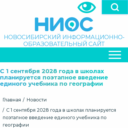
Перейти
к
основному
содержанию
Поиск
НОВОСИБИРСКИЙ ИНФОРМАЦИОННО-
ОБРАЗОВАТЕЛЬНЫЙ САЙТ
ОСНОВНАЯ
НАВИГАЦИЯ
С 1 сентября 2028 года в школах
планируется поэтапное введение
единого учебника по географии
Строка
Главная
Новости
навигации
С 1 сентября 2028 года в школах планируется
поэтапное введение единого учебника по
географии