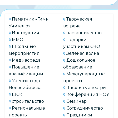
Памятник «Гимн
Творческая
Учителю»
встреча
Инструкция
наставничество
ММО
Подарки
Школьные
участникам СВО
мероприятия
Зеленая волна
Медиасреда
Дошкольное
Повышение
образование
квалификации
Международные
Ученик года
проекты
Новосибирска
Школьные театры
ШСК
Конференция НОУ
строительство
Семинар
Региональные
Сотрудничество
проекты
Праздники