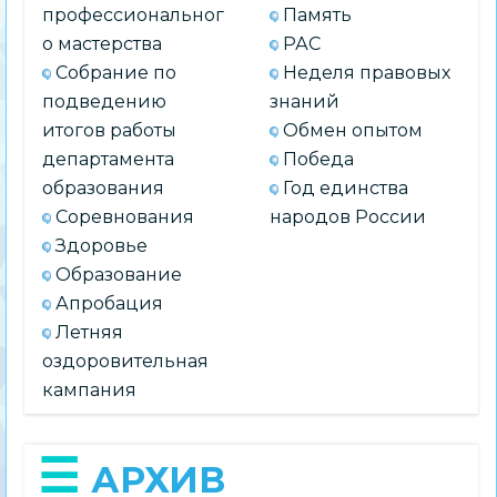
профессиональног
Память
о мастерства
РАС
Собрание по
Неделя правовых
подведению
знаний
итогов работы
Обмен опытом
департамента
Победа
образования
Год единства
Соревнования
народов России
Здоровье
Образование
Апробация
Летняя
оздоровительная
кампания
АРХИВ