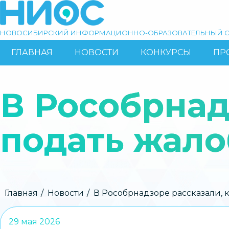
Перейти
к
основному
НОВОСИБИРСКИЙ ИНФОРМАЦИОННО-ОБРАЗОВАТЕЛЬНЫЙ С
содержанию
ГЛАВНАЯ
НОВОСТИ
КОНКУРСЫ
ПР
ОСНОВНАЯ
Поиск
НАВИГАЦИЯ
В Рособрнад
подать жало
Строка
Главная
Новости
В Рособрнадзоре рассказали, к
навигации
29 мая 2026