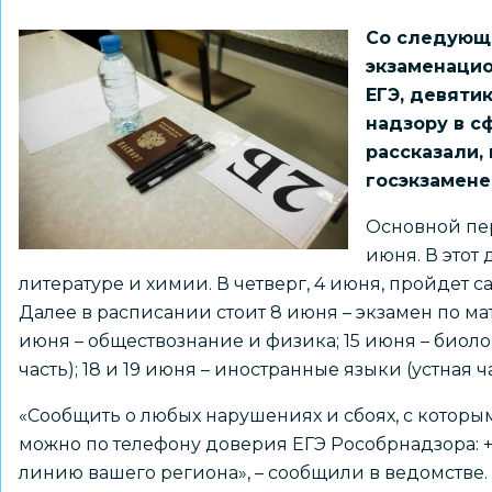
Со следующе
экзаменацио
ЕГЭ, девяти
надзору в с
рассказали,
госэкзамене
Основной пер
июня. В этот 
литературе и химии. В четверг, 4 июня, пройдет 
Далее в расписании стоит 8 июня – экзамен по ма
июня – обществознание и физика; 15 июня – биол
часть); 18 и 19 июня – иностранные языки (устная 
«Сообщить о любых нарушениях и сбоях, с которы
можно по телефону доверия ЕГЭ Рособрнадзора: +7 
линию вашего региона», –
сообщили
в ведомстве.