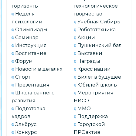
горизонты
технологическое
Неделя
творчество
психологии
Учебная Сибирь
Олимпиады
Робототехника
Семинар
Акции
Инструкция
Пушкинский бал
Воспитание
Выставки
Форум
Награды
Новости в деталях
Кросс нации
Спорт
Билет в будущее
Презентация
Юбилей школы
Школа раннего
Мероприятия
развития
НИСО
Подготовка
ММО
кадров
Поддержка
Эльбрус
Городской
Конкурс
ПРОактив