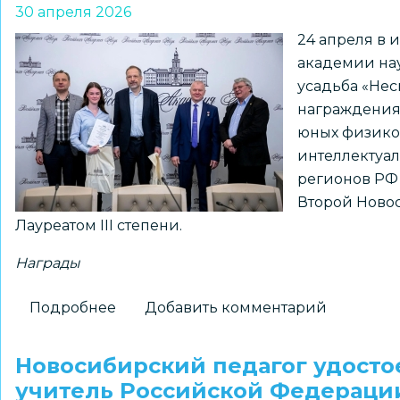
30 апреля 2026
24 апреля в
академии нау
усадьба «Не
награждения
юных физико
интеллектуал
регионов РФ 
Второй Ново
Лауреатом III степени.
Награды
Подробнее
о
Добавить комментарий
Ученица
Второй
Новосибирский педагог удосто
Новосибирской
учитель Российской Федераци