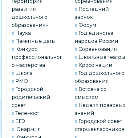
территория
соревнования
развития
Последний
дошкольного
звонок
образования»
Форум
Наука
Год единства
Памятные даты
народов России
Конкурс
Соревнования
профессиональног
Школьные театры
о мастерства
Кросс нации
Школа
Год дошкольного
РМО
образования
Городской
Встреча со
родительский
смыслом
совет
Неделя правовых
Телемост
знаний
ЕГЭ
Городской совет
Юнармия
старшеклассников
Конкурсы