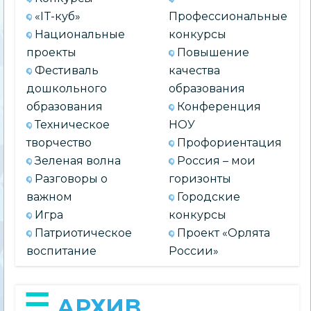
«IT-куб»
Профессиональные
Национальные
конкурсы
проекты
Повышение
Фестиваль
качества
дошкольного
образования
образования
Конференция
Техническое
НОУ
творчество
Профориентация
Зеленая волна
Россия – мои
Разговоры о
горизонты
важном
Городские
Игра
конкурсы
Патриотическое
Проект «Орлята
воспитание
России»
АРХИВ