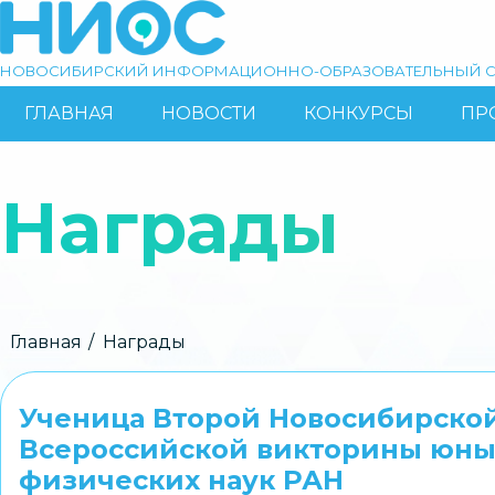
Перейти
к
основному
НОВОСИБИРСКИЙ ИНФОРМАЦИОННО-ОБРАЗОВАТЕЛЬНЫЙ С
содержанию
ГЛАВНАЯ
НОВОСТИ
КОНКУРСЫ
ПР
ОСНОВНАЯ
Поиск
НАВИГАЦИЯ
Награды
Строка
Главная
Награды
навигации
Ученица Второй Новосибирской
Всероссийской викторины юны
физических наук РАН