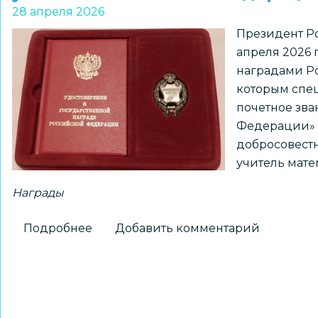
гимназии
28 апреля 2026
стала
Президент Ро
лауреатом
апреля 2026 
Всероссийской
наградами Ро
викторины
которым спе
юных
почетное зв
физиков
Федерации» з
Отделения
добросовестну
физических
учитель мате
наук
РАН
Награды
Подробнее
о
Добавить комментарий
Новосибирский
педагог
удостоена
звания