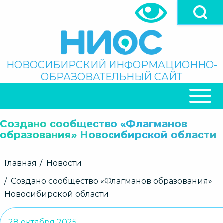
Перейти
к
основному
содержанию
Поиск
НОВОСИБИРСКИЙ ИНФОРМАЦИОННО-
ОБРАЗОВАТЕЛЬНЫЙ САЙТ
ОСНОВНАЯ
НАВИГАЦИЯ
Создано сообщество «Флагманов
образования» Новосибирской области
Строка
Главная
Новости
навигации
Создано сообщество «Флагманов образования»
Новосибирской области
28 октября 2025