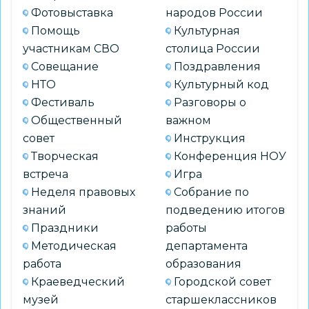
Фотовыставка
народов России
Помощь
Культурная
участникам СВО
столица России
Совещание
Поздравления
НТО
Культурный код
Фестиваль
Разговоры о
Общественный
важном
совет
Инструкция
Творческая
Конференция НОУ
встреча
Игра
Неделя правовых
Собрание по
знаний
подведению итогов
Праздники
работы
Методическая
департамента
работа
образования
Краеведческий
Городской совет
музей
старшеклассников