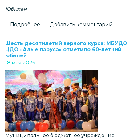
Юбилеи
Подробнее
о
Добавить комментарий
Юбилей
ансамбля
Шесть десятилетий верного курса: МБУДО
народного
ЦДО «Алые паруса» отметило 60-летний
юбилей
танца
18 мая 2026
«Амрита»
Муниципальное бюджетное учреждение