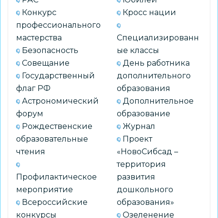
Конкурс
Кросс нации
профессионального
мастерства
Специализированн
Безопасность
ые классы
Совещание
День работника
Государственный
дополнительного
флаг РФ
образования
Астрономический
Дополнительное
форум
образование
Рождественские
Журнал
образовательные
Проект
чтения
«НовоСибсад –
территория
Профилактическое
развития
мероприятие
дошкольного
Всероссийские
образования»
конкурсы
Озеленение