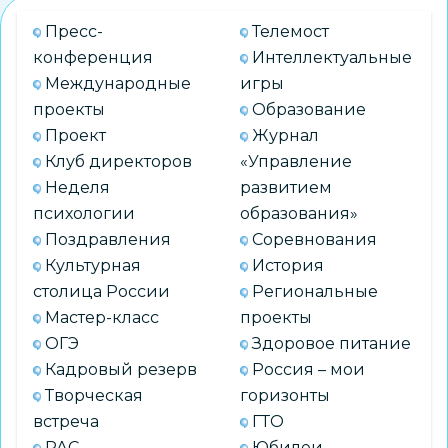
курса:
Пресс-
Телемост
МБУДО
конференция
Интеллектуальные
ЦДО
Международные
игры
«Алые
проекты
Образование
паруса»
Проект
Журнал
отметило
Клуб директоров
«Управление
60-
Неделя
развитием
летний
психологии
образования»
юбилей
Поздравления
Соревнования
Культурная
История
столица России
Региональные
Мастер-класс
проекты
ОГЭ
Здоровое питание
Кадровый резерв
Россия – мои
Творческая
горизонты
встреча
ГТО
РАС
Юбилеи