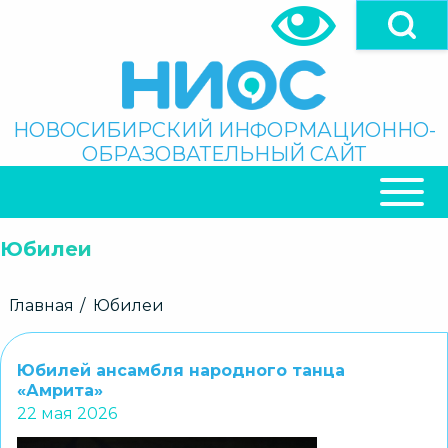
Перейти
к
основному
содержанию
Поиск
НОВОСИБИРСКИЙ ИНФОРМАЦИОННО-
ОБРАЗОВАТЕЛЬНЫЙ САЙТ
ОСНОВНАЯ
НАВИГАЦИЯ
Юбилеи
Строка
Главная
Юбилеи
навигации
Юбилей ансамбля народного танца
«Амрита»
22 мая 2026