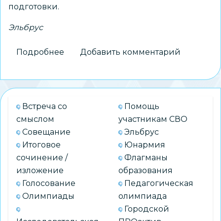
подготовки.
Эльбрус
Подробнее
о
Добавить комментарий
Не
только
учить,
но
Встреча со
Помощь
и
смыслом
участникам СВО
делать:
Совещание
Эльбрус
инструктор
Итоговое
Юнармия
ДМЦ
сочинение /
Флагманы
«Каравелла»
изложение
образования
покорил
Голосование
Педагогическая
Эльбрус
Олимпиады
олимпиада
Городской