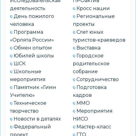
Исследовательская
ПРОактив
деятельность
Кросс нации
День пожилого
Региональные
человека
проекты
Программа
Слет юных
«Орлята России»
туристов-краеведов
Обмен опытом
Выставка
Юбилей школы
Городское
ШСК
родительское
Школьные
собрание
мероприятия
Сотрудничество
Памятник «Гимн
Подготовка
Учителю»
кадров
Техническое
ММО
творчество
Мероприятия
Новости в деталях
НИСО
Федеральный
Мастер-класс
проект
ГТО