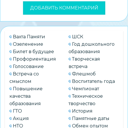
Вахта Памяти
ШСК
Озеленение
Год дошкольного
Билет в будущее
образования
Профориентация
Творческая
Голосование
встреча
Встреча со
Флешмоб
смыслом
Воспитатель года
Повышение
Чемпионат
качества
Техническое
образования
творчество
ГТО
История
Акция
Памятные даты
НТО
Обмен опытом