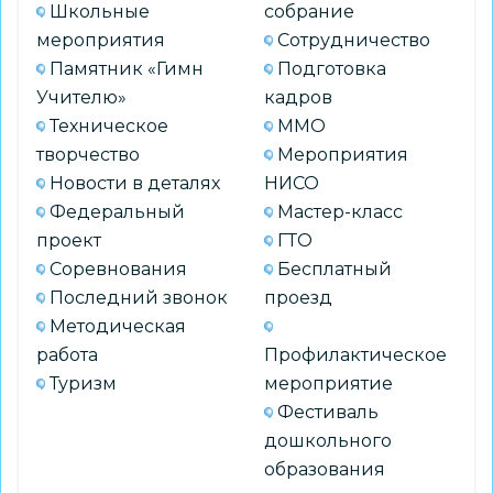
Школьные
собрание
мероприятия
Сотрудничество
Памятник «Гимн
Подготовка
Учителю»
кадров
Техническое
ММО
творчество
Мероприятия
Новости в деталях
НИСО
Федеральный
Мастер-класс
проект
ГТО
Соревнования
Бесплатный
Последний звонок
проезд
Методическая
работа
Профилактическое
Туризм
мероприятие
Фестиваль
дошкольного
образования