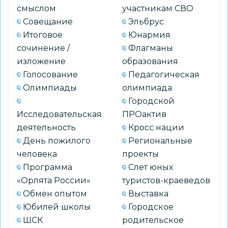
смыслом
участникам СВО
Совещание
Эльбрус
Итоговое
Юнармия
сочинение /
Флагманы
изложение
образования
Голосование
Педагогическая
Олимпиады
олимпиада
Городской
Исследовательская
ПРОактив
деятельность
Кросс нации
День пожилого
Региональные
человека
проекты
Программа
Слет юных
«Орлята России»
туристов-краеведов
Обмен опытом
Выставка
Юбилей школы
Городское
ШСК
родительское