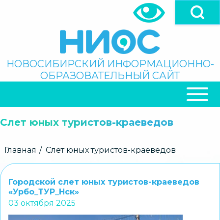
Перейти
к
основному
содержанию
Поиск
НОВОСИБИРСКИЙ ИНФОРМАЦИОННО-
ОБРАЗОВАТЕЛЬНЫЙ САЙТ
ОСНОВНАЯ
НАВИГАЦИЯ
Слет юных туристов-краеведов
Строка
Главная
Слет юных туристов-краеведов
навигации
Городской слет юных туристов-краеведов
«Урбо_ТУР_Нск»
03 октября 2025