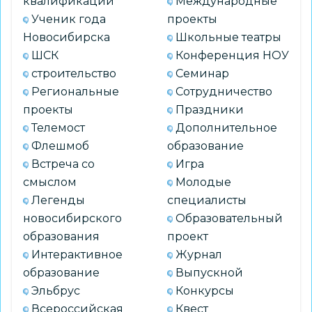
квалификации
Международные
Ученик года
проекты
Новосибирска
Школьные театры
ШСК
Конференция НОУ
строительство
Семинар
Региональные
Сотрудничество
проекты
Праздники
Телемост
Дополнительное
Флешмоб
образование
Встреча со
Игра
смыслом
Молодые
Легенды
специалисты
новосибирского
Образовательный
образования
проект
Интерактивное
Журнал
образование
Выпускной
Эльбрус
Конкурсы
Всероссийская
Квест