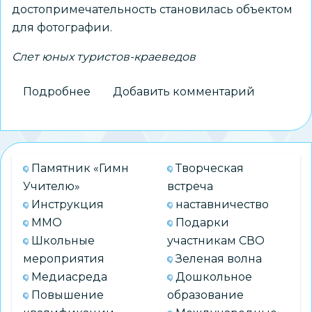
достопримечательность становилась объектом
для фотографии.
Слет юных туристов-краеведов
Подробнее
о
Добавить комментарий
Городской
слет
юных
туристов-
Памятник «Гимн
Творческая
краеведов
Учителю»
встреча
«Урбо_ТУР_Нск»
Инструкция
наставничество
ММО
Подарки
Школьные
участникам СВО
мероприятия
Зеленая волна
Медиасреда
Дошкольное
Повышение
образование