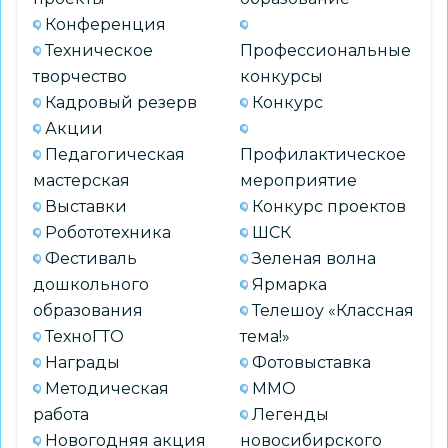
Конференция
Техническое
Профессиональные
творчество
конкурсы
Кадровый резерв
Конкурс
Акции
Педагогическая
Профилактическое
мастерская
мероприятие
Выставки
Конкурс проектов
Робототехника
ШСК
Фестиваль
Зеленая волна
дошкольного
Ярмарка
образования
Телешоу «Классная
ТехноГТО
тема!»
Награды
Фотовыставка
Методическая
ММО
работа
Легенды
Новогодняя акция
новосибирского