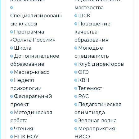
мастерства
Специализированн
ШСК
ые классы
Повышение
Программа
качества
«Орлята России»
образования
Школа
Молодые
Дополнительное
специалисты
образование
Клуб директоров
Мастер-класс
ОГЭ
Неделя
КВН
психологии
Телемост
Федеральный
РАС
проект
Педагогическая
Методическая
олимпиада
работа
Зеленая волна
Чтения
Мероприятия
НПК НОУ
НИСО