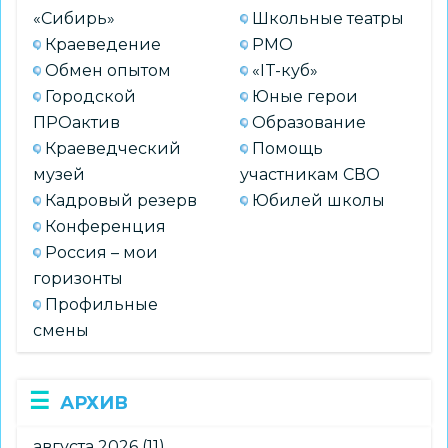
«Сибирь»
Школьные театры
Краеведение
РМО
Обмен опытом
«IT-куб»
Городской
Юные герои
ПРОактив
Образование
Краеведческий
Помощь
музей
участникам СВО
Кадровый резерв
Юбилей школы
Конференция
Россия – мои
горизонты
Профильные
смены
АРХИВ
августа 2026
(11)