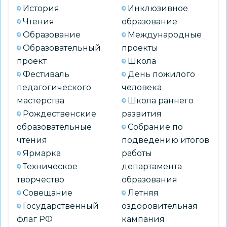
История
Инклюзивное
Чтения
образование
Образование
Международные
Образовательный
проекты
проект
Школа
Фестиваль
День пожилого
педагогического
человека
мастерства
Школа раннего
Рождественские
развития
образовательные
Собрание по
чтения
подведению итогов
Ярмарка
работы
Техническое
департамента
творчество
образования
Совещание
Летняя
Государственный
оздоровительная
флаг РФ
кампания