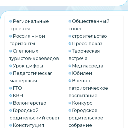
Региональные
Общественный
проекты
совет
Россия – мои
строительство
горизонты
Пресс-показ
Слет юных
Творческая
туристов-краеведов
встреча
Урок цифры
Медиасреда
Педагогическая
Юбилеи
мастерская
Военно-
ГТО
патриотическое
КВН
воспитание
Волонтерство
Конкурс
Городской
Городское
родительский совет
родительское
Конституция
собрание