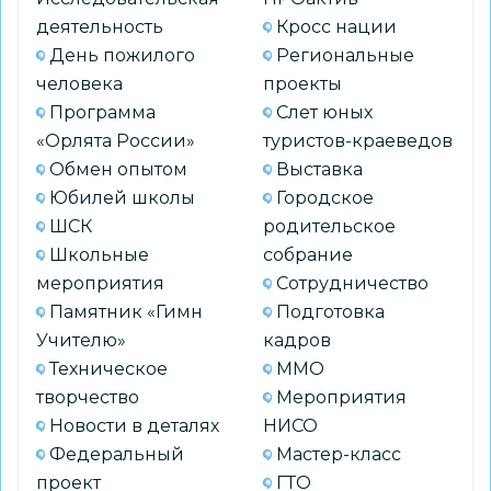
деятельность
Кросс нации
День пожилого
Региональные
человека
проекты
Программа
Слет юных
«Орлята России»
туристов-краеведов
Обмен опытом
Выставка
Юбилей школы
Городское
ШСК
родительское
Школьные
собрание
мероприятия
Сотрудничество
Памятник «Гимн
Подготовка
Учителю»
кадров
Техническое
ММО
творчество
Мероприятия
Новости в деталях
НИСО
Федеральный
Мастер-класс
проект
ГТО