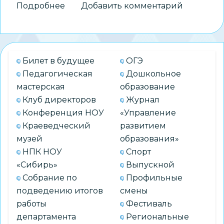
Подробнее
о
Добавить комментарий
В
школе
№
112
Билет в будущее
ОГЭ
прошли
Педагогическая
Дошкольное
открытые
мастерская
образование
уроки
Клуб директоров
Журнал
по
Конференция НОУ
«Управление
китайскому
Краеведческий
развитием
языку
музей
образования»
НПК НОУ
Спорт
«Сибирь»
Выпускной
Собрание по
Профильные
подведению итогов
смены
работы
Фестиваль
департамента
Региональные