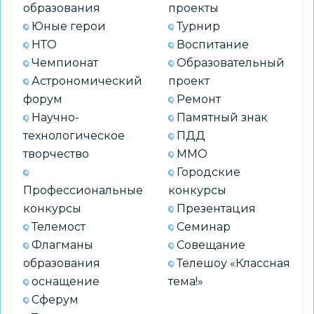
образования
проекты
Юные герои
Турнир
НТО
Воспитание
Чемпионат
Образовательный
Астрономический
проект
форум
Ремонт
Научно-
Памятный знак
технологическое
ПДД
творчество
ММО
Городские
Профессиональные
конкурсы
конкурсы
Презентация
Телемост
Семинар
Флагманы
Совещание
образования
Телешоу «Классная
оснащение
тема!»
Сферум