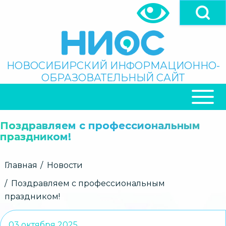
Перейти
к
основному
содержанию
Поиск
НОВОСИБИРСКИЙ ИНФОРМАЦИОННО-
ОБРАЗОВАТЕЛЬНЫЙ САЙТ
ОСНОВНАЯ
НАВИГАЦИЯ
Поздравляем с профессиональным
праздником!
Строка
Главная
Новости
навигации
Поздравляем с профессиональным
праздником!
03 октября 2025