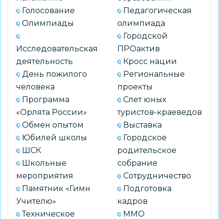
Голосование
Педагогическая
Олимпиады
олимпиада
Городской
Исследовательская
ПРОактив
деятельность
Кросс нации
День пожилого
Региональные
человека
проекты
Программа
Слет юных
«Орлята России»
туристов-краеведов
Обмен опытом
Выставка
Юбилей школы
Городское
ШСК
родительское
Школьные
собрание
мероприятия
Сотрудничество
Памятник «Гимн
Подготовка
Учителю»
кадров
Техническое
ММО