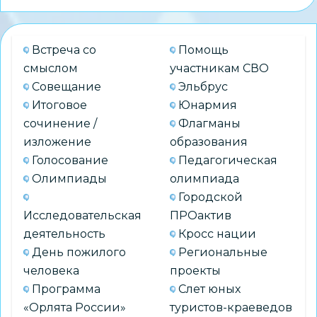
Встреча со
Помощь
смыслом
участникам СВО
Совещание
Эльбрус
Итоговое
Юнармия
сочинение /
Флагманы
изложение
образования
Голосование
Педагогическая
Олимпиады
олимпиада
Городской
Исследовательская
ПРОактив
деятельность
Кросс нации
День пожилого
Региональные
человека
проекты
Программа
Слет юных
«Орлята России»
туристов-краеведов