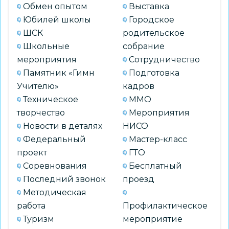
Обмен опытом
Выставка
Юбилей школы
Городское
ШСК
родительское
Школьные
собрание
мероприятия
Сотрудничество
Памятник «Гимн
Подготовка
Учителю»
кадров
Техническое
ММО
творчество
Мероприятия
Новости в деталях
НИСО
Федеральный
Мастер-класс
проект
ГТО
Соревнования
Бесплатный
Последний звонок
проезд
Методическая
работа
Профилактическое
Туризм
мероприятие