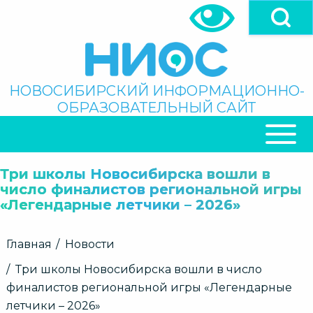
Перейти
к
основному
содержанию
Поиск
НОВОСИБИРСКИЙ ИНФОРМАЦИОННО-
ОБРАЗОВАТЕЛЬНЫЙ САЙТ
ОСНОВНАЯ
НАВИГАЦИЯ
Три школы Новосибирска вошли в
число финалистов региональной игры
«Легендарные летчики – 2026»
Строка
Главная
Новости
навигации
Три школы Новосибирска вошли в число
финалистов региональной игры «Легендарные
летчики – 2026»