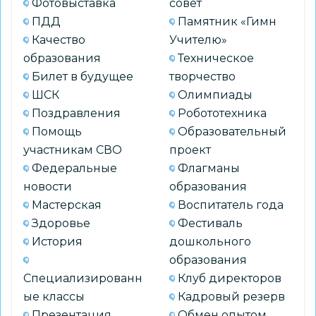
Фотовыставка
совет
ПДД
Памятник «Гимн
Качество
Учителю»
образования
Техническое
Билет в будущее
творчество
ШСК
Олимпиады
Поздравления
Робототехника
Помощь
Образовательный
участникам СВО
проект
Федеральные
Флагманы
новости
образования
Мастерская
Воспитатель года
Здоровье
Фестиваль
История
дошкольного
образования
Специализированн
Клуб директоров
ые классы
Кадровый резерв
Презентация
Обмен опытом