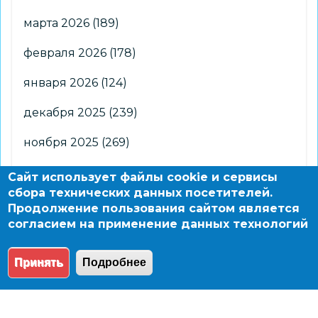
марта 2026
(189)
февраля 2026
(178)
января 2026
(124)
декабря 2025
(239)
ноября 2025
(269)
октября 2025
(266)
Сайт использует файлы cookie и сервисы
сбора технических данных посетителей.
сентября 2025
(176)
Продолжение пользования сайтом является
согласием на применение данных технологий
августа 2025
(2)
Принять
Подробнее
© 2004 - 2026 Новосибирский информационно-
образовательный сайт по заказу департамента
образования мэрии города Новосибирска