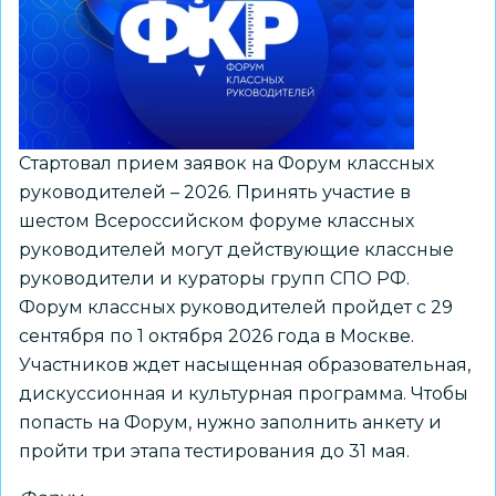
Д.
Ушинского
состоялся
VI
городской
открытый
Стартовал прием заявок на Форум классных
форум
руководителей – 2026. Принять участие в
молодых
шестом Всероссийском форуме классных
педагогов
руководителей могут действующие классные
руководители и кураторы групп СПО РФ.
Форум классных руководителей пройдет с 29
сентября по 1 октября 2026 года в Москве.
Участников ждет насыщенная образовательная,
дискуссионная и культурная программа. Чтобы
попасть на Форум, нужно заполнить анкету и
пройти три этапа тестирования до 31 мая.