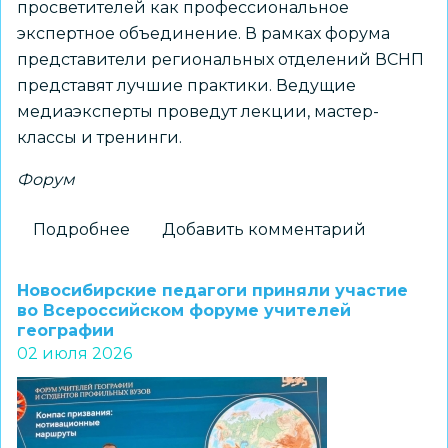
просветителей как профессиональное
экспертное объединение. В рамках форума
представители региональных отделений ВСНП
представят лучшие практики. Ведущие
медиаэксперты проведут лекции, мастер-
классы и тренинги.
Форум
Подробнее
о
Добавить комментарий
На
Форуме
Новосибирские педагоги приняли участие
Всероссийского
во Всероссийском форуме учителей
географии
сообщества
02 июля 2026
наставников-
просветителей
обсудят
миссию