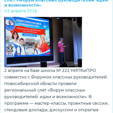
слёт «Форум классных руководителей: идеи
и возможности»
в
03 апреля 2026
условиях
изменчивости
обсудили
на
Сибирском
коммуникационном
форуме
«НовоПиарск»
2 апреля на базе школы № 222 НИПКиПРО
совместно с Форумом классных руководителей
Новосибирской области провели
региональный слёт «Форум классных
руководителей: идеи и возможности». В
программе — мастер-классы, проектные сессии,
стендовые доклады, дискуссии и открытые