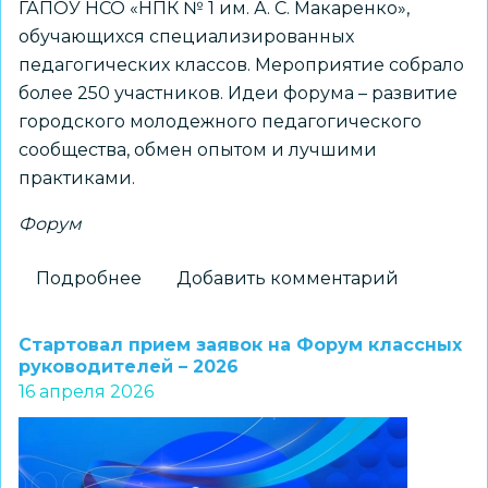
ГАПОУ НСО «НПК № 1 им. А. С. Макаренко»,
обучающихся специализированных
педагогических классов. Мероприятие собрало
более 250 участников. Идеи форума – развитие
городского молодежного педагогического
сообщества, обмен опытом и лучшими
практиками.
Форум
Подробнее
о
Добавить комментарий
На
площадке
Стартовал прием заявок на Форум классных
школы
руководителей – 2026
16 апреля 2026
№
220
имени
К.