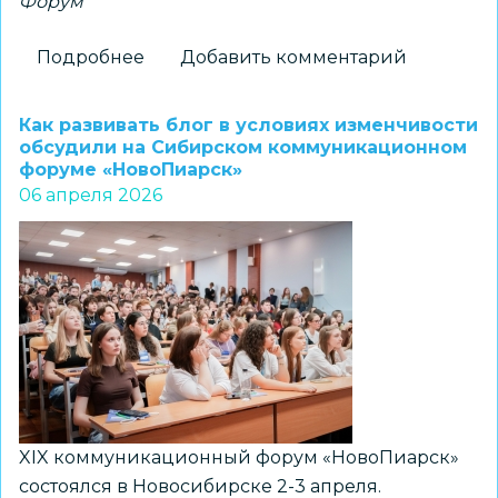
Форум
Подробнее
о
Добавить комментарий
Стартовал
прием
Как развивать блог в условиях изменчивости
заявок
обсудили на Сибирском коммуникационном
форуме «НовоПиарск»
на
06 апреля 2026
Форум
классных
руководителей
–
2026
XIX коммуникационный форум «НовоПиарск»
состоялся в Новосибирске 2-3 апреля.