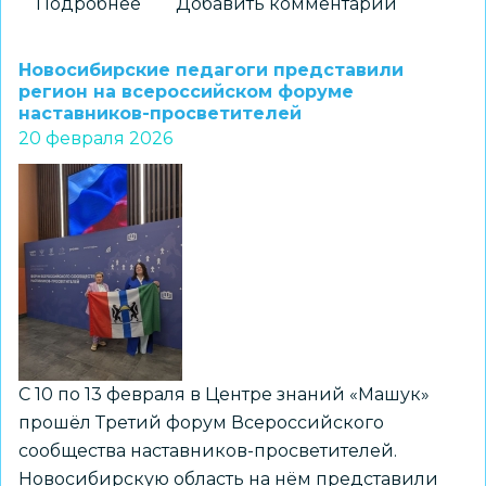
Подробнее
о
Добавить комментарий
Завершается
регистрация
Новосибирские педагоги представили
на
регион на всероссийском форуме
наставников-просветителей
форум
20 февраля 2026
«Школа
Лидера
Альтаира»
С 10 по 13 февраля в Центре знаний «Машук»
прошёл Третий форум Всероссийского
сообщества наставников-просветителей.
Новосибирскую область на нём представили