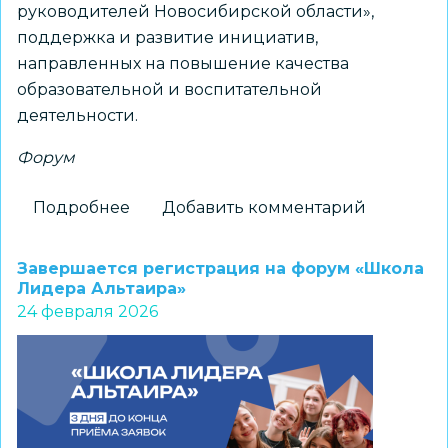
руководителей Новосибирской области»,
поддержка и развитие инициатив,
направленных на повышение качества
образовательной и воспитательной
деятельности.
Форум
Подробнее
о
Добавить комментарий
Новосибирские
педагоги
Завершается регистрация на форум «Школа
поделятся
Лидера Альтаира»
24 февраля 2026
опытом
на
муниципальном
Форуме
классных
руководителей