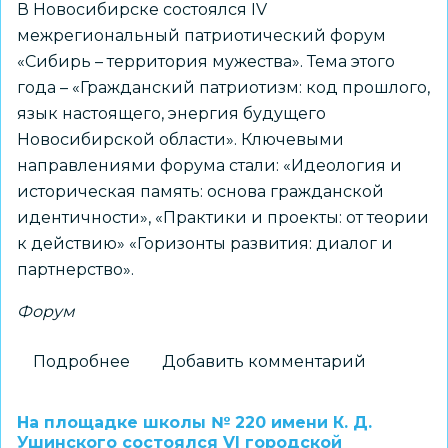
В Новосибирске состоялся IV
межрегиональный патриотический форум
«Сибирь – территория мужества». Тема этого
года – «Гражданский патриотизм: код прошлого,
язык настоящего, энергия будущего
Новосибирской области». Ключевыми
направлениями форума стали: «Идеология и
историческая память: основа гражданской
идентичности», «Практики и проекты: от теории
к действию» «Горизонты развития: диалог и
партнерство».
Форум
Подробнее
о
Добавить комментарий
Как
укреплять
На площадке школы № 220 имени К. Д.
единство
Ушинского состоялся VI городской