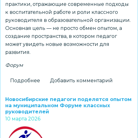
практики, отражающие современные подходы
к воспитательной работе и роли классного
руководителя в образовательной организации.
Основная цель — не просто обмен опытом, а
создание пространства, в котором педагог
может увидеть новые возможности для
развития.
Форум
Подробнее
о
Добавить комментарий
На
базе
Новосибирские педагоги поделятся опытом
СОШ
на муниципальном Форуме классных
руководителей
№
10 марта 2026
222
прошел
региональный