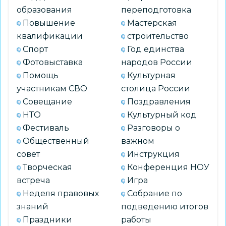
образования
переподготовка
Повышение
Мастерская
квалификации
строительство
Спорт
Год единства
Фотовыставка
народов России
Помощь
Культурная
участникам СВО
столица России
Совещание
Поздравления
НТО
Культурный код
Фестиваль
Разговоры о
Общественный
важном
совет
Инструкция
Творческая
Конференция НОУ
встреча
Игра
Неделя правовых
Собрание по
знаний
подведению итогов
Праздники
работы