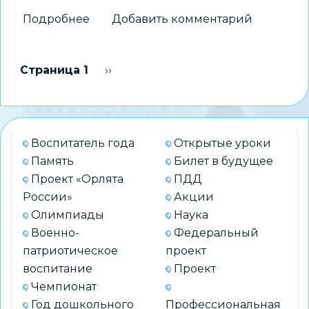
Подробнее
о
Добавить комментарий
Новосибирские
педагоги
Нумерация
Страница 1
Следующая страница
››
представили
страниц
регион
на
всероссийском
Воспитатель года
Открытые уроки
форуме
Память
Билет в будущее
наставников-
Проект «Орлята
ПДД
просветителей
России»
Акции
Олимпиады
Наука
Военно-
Федеральный
патриотическое
проект
воспитание
Проект
Чемпионат
Год дошкольного
Профессиональная