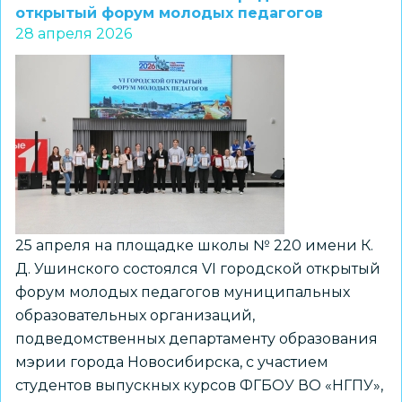
открытый форум молодых педагогов
народов
28 апреля 2026
в
Сибири?
Ответы
прозвучали
на
патриотическом
форуме
«Сибирь
–
25 апреля на площадке школы № 220 имени К.
территория
Д. Ушинского состоялся VI городской открытый
мужества»
форум молодых педагогов муниципальных
образовательных организаций,
подведомственных департаменту образования
мэрии города Новосибирска, c участием
студентов выпускных курсов ФГБОУ ВО «НГПУ»,