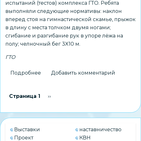
испытаний (тестов) комплекса ГТО. Ребята
выполняли следующие нормативы: наклон
вперед стоя на гимнастической скамье, прыжок
в длину с места толчком двумя ногами;
сгибание и разгибание рук в упоре лёжа на
полу; челночный бег 3X10 м.
ГТО
Подробнее
о
Добавить комментарий
«Мобильный
комплекс
Нумерация
Страница 1
Следующая страница
››
ГТО»
страниц
провел
тестирование
в
Выставки
наставничество
МАОУ
Проект
КВН
СОШ