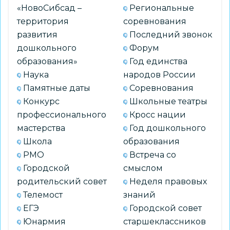
«НовоСибсад –
Региональные
№
территория
соревнования
111
развития
Последний звонок
дошкольного
Форум
образования»
Год единства
Наука
народов России
Памятные даты
Соревнования
Конкурс
Школьные театры
профессионального
Кросс нации
мастерства
Год дошкольного
Школа
образования
РМО
Встреча со
Городской
смыслом
родительский совет
Неделя правовых
Телемост
знаний
ЕГЭ
Городской совет
Юнармия
старшеклассников