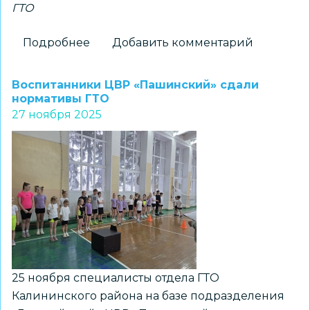
ГТО
Подробнее
о
Добавить комментарий
Курсанты
«Каравеллы»
Воспитанники ЦВР «Пашинский» сдали
сдали
нормативы ГТО
27 ноября 2025
нормативы
ГТО
25 ноября специалисты отдела ГТО
Калининского района на базе подразделения