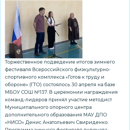
СОШ
№155:
чествуем
успехи
в
ГТО
Торжественное подведение итогов зимнего
фестиваля Всероссийского физкультурно-
спортивного комплекса «Готов к труду и
обороне» (ГТО) состоялось 30 апреля на базе
МБОУ СОШ №137. В церемонии награждения
команд-лидеров принял участие методист
Муниципального опорного центра
дополнительного образования МАУ ДПО
«НИСО» Денис Анатольевич Свириденко.
Программа зимнего фестиваля включала