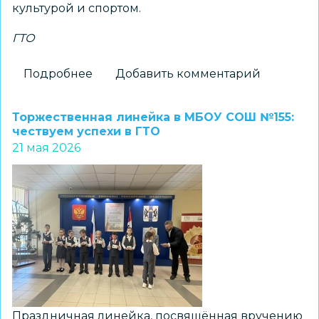
культурой и спортом.
ГТО
Подробнее
о
Добавить комментарий
Летний
фестиваль
Торжественная линейка в МБОУ СОШ №155:
ГТО
чествуем успехи в ГТО
21 мая 2026
состоялся
в
Новосибирске.
Подведены
итоги
Праздничная линейка, посвящённая вручению