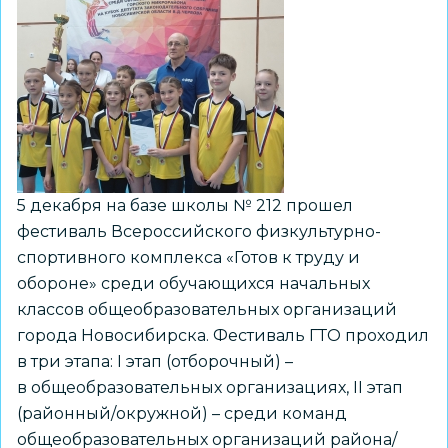
школ
выполнили
нормативы
ГТО
по
итогам
прошлого
года
5 декабря на базе школы № 212 прошел
фестиваль Всероссийского физкультурно-
спортивного комплекса «Готов к труду и
обороне» среди обучающихся начальных
классов общеобразовательных организаций
города Новосибирска. Фестиваль ГТО проходил
в три этапа: I этап (отборочный) –
в общеобразовательных организациях, II этап
(районный/окружной) – среди команд
общеобразовательных организаций района/