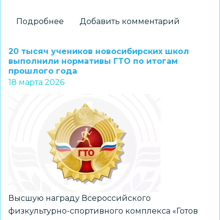
Подробнее
о
Добавить комментарий
Четырнадцать
курсантов
20 тысяч учеников новосибирских школ
«Каравеллы»
выполнили нормативы ГТО по итогам
прошлого года
удостоились
18 марта 2026
знаков
отличия
ГТО
Высшую награду Всероссийского
физкультурно-спортивного комплекса «Готов