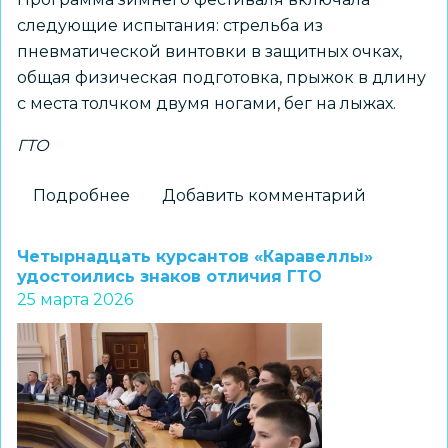
следующие испытания: стрельба из
пневматической винтовки в защитных очках,
общая физическая подготовка, прыжок в длину
с места толчком двумя ногами, бег на лыжах.
ГТО
Подробнее
о
Добавить комментарий
Итоги
зимнего
Четырнадцать курсантов «Каравеллы»
фестиваля
удостоились знаков отличия ГТО
25 марта 2026
ГТО
подвели
в
Новосибирске