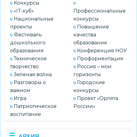
Конкурсы
«IT-куб»
Профессиональные
Национальные
конкурсы
проекты
Повышение
Фестиваль
качества
дошкольного
образования
образования
Конференция НОУ
Техническое
Профориентация
творчество
Россия – мои
Зеленая волна
горизонты
Разговоры о
Городские
важном
конкурсы
Игра
Проект «Орлята
Патриотическое
России»
воспитание
АРХИВ