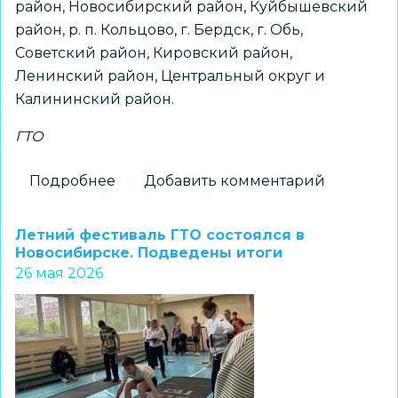
район, Новосибирский район, Куйбышевский
район, р. п. Кольцово, г. Бердск, г. Обь,
Советский район, Кировский район,
Ленинский район, Центральный округ и
Калининский район.
ГТО
Подробнее
о
Добавить комментарий
Региональный
этап
Летний фестиваль ГТО состоялся в
соревнований
Новосибирске. Подведены итоги
26 мая 2026
в
рамках
летнего
Фестиваля
ГТО
состоялся