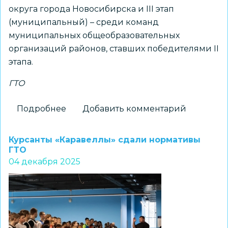
округа города Новосибирска и III этап
(муниципальный) – среди команд
муниципальных общеобразовательных
организаций районов, ставших победителями II
этапа.
ГТО
Подробнее
о
Добавить комментарий
Праздник
спорта
Курсанты «Каравеллы» сдали нормативы
и
ГТО
04 декабря 2025
здоровья