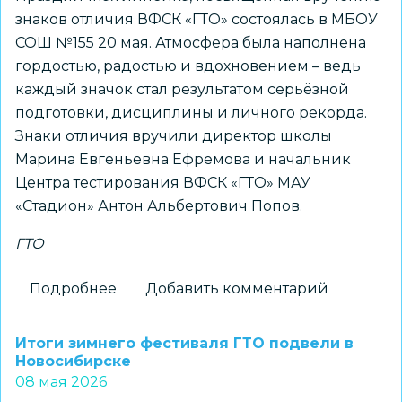
знаков отличия ВФСК «ГТО» состоялась в МБОУ
СОШ №155 20 мая. Атмосфера была наполнена
гордостью, радостью и вдохновением – ведь
каждый значок стал результатом серьёзной
подготовки, дисциплины и личного рекорда.
Знаки отличия вручили директор школы
Марина Евгеньевна Ефремова и начальник
Центра тестирования ВФСК «ГТО» МАУ
«Стадион» Антон Альбертович Попов.
ГТО
Подробнее
о
Добавить комментарий
Торжественная
линейка
Итоги зимнего фестиваля ГТО подвели в
в
Новосибирске
08 мая 2026
МБОУ