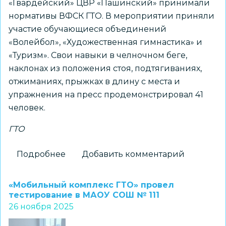
«Гвардейский» ЦВР «Пашинский» принимали
нормативы ВФСК ГТО. В мероприятии приняли
участие обучающиеся объединений
«Волейбол», «Художественная гимнастика» и
«Туризм». Свои навыки в челночном беге,
наклонах из положения стоя, подтягиваниях,
отжиманиях, прыжках в длину с места и
упражнения на пресс продемонстрировал 41
человек.
ГТО
Подробнее
о
Добавить комментарий
Воспитанники
ЦВР
«Мобильный комплекс ГТО» провел
«Пашинский»
тестирование в МАОУ СОШ № 111
26 ноября 2025
сдали
нормативы