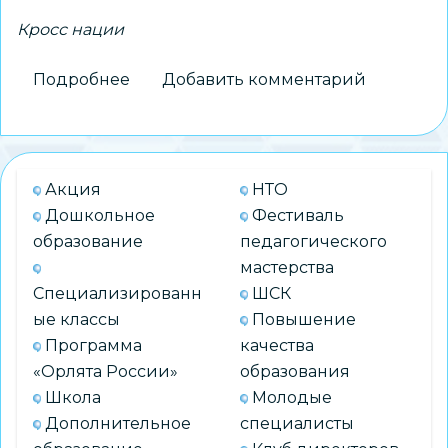
Кросс нации
Подробнее
о
Добавить комментарий
«Кросс
нации
–
2025»:
Акция
НТО
яркое
Дошкольное
Фестиваль
выступление
образование
педагогического
спортсменки
мастерства
ДЮФЦ
Специализированн
ШСК
«СТАРТ»
ые классы
Повышение
Программа
качества
«Орлята России»
образования
Школа
Молодые
Дополнительное
специалисты