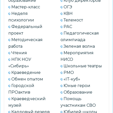
образование
Клуб директоров
Мастер-класс
ОГЭ
Неделя
КВН
психологии
Телемост
Федеральный
РАС
проект
Педагогическая
Методическая
олимпиада
работа
Зеленая волна
Чтения
Мероприятия
НПК НОУ
НИСО
«Сибирь»
Школьные театры
Краеведение
РМО
Обмен опытом
«IT-куб»
Городской
Юные герои
ПРОактив
Образование
Краеведческий
Помощь
музей
участникам СВО
Кадровый резерв
Юбилей школы