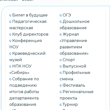
Билет в будущее
ОГЭ
Педагогическая
Дошкольное
мастерская
образование
Клуб директоров
Журнал
Конференция
«Управление
НОУ
развитием
Краеведческий
образования»
музей
Спорт
НПК НОУ
Выпускной
«Сибирь»
Профильные
Собрание по
смены
подведению
Фестиваль
итогов работы
Региональные
департамента
проекты
образования
Турнир