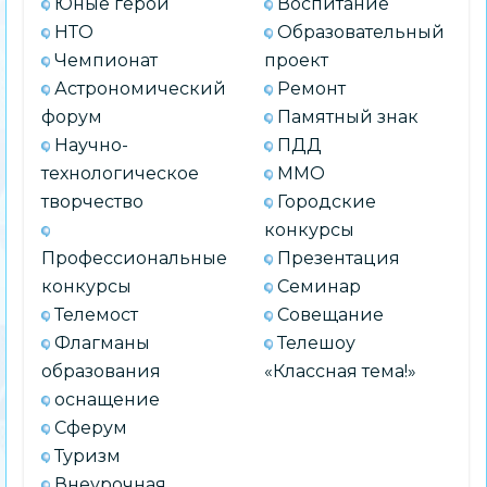
Юные герои
Воспитание
НТО
Образовательный
Чемпионат
проект
Астрономический
Ремонт
форум
Памятный знак
Научно-
ПДД
технологическое
ММО
творчество
Городские
конкурсы
Профессиональные
Презентация
конкурсы
Семинар
Телемост
Совещание
Флагманы
Телешоу
образования
«Классная тема!»
оснащение
Сферум
Туризм
Внеурочная