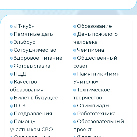
родителей:
опыт
педагогов
«IT-куб»
Образование
Ленинского
Памятные даты
День пожилого
района
Эльбрус
человека
Сотрудничество
Чемпионат
Здоровое питание
Общественный
Фотовыставка
совет
ПДД
Памятник «Гимн
Качество
Учителю»
образования
Техническое
Билет в будущее
творчество
ШСК
Олимпиады
Поздравления
Робототехника
Помощь
Образовательный
участникам СВО
проект