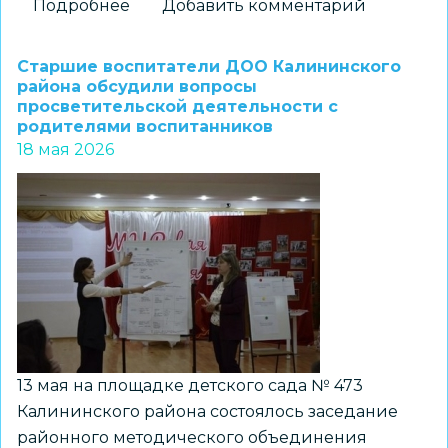
Подробнее
о
Добавить комментарий
Старшие
воспитатели
Старшие воспитатели ДОО Калининского
Дзержинского
района обсудили вопросы
просветительской деятельности с
района
родителями воспитанников
обсудили
18 мая 2026
вопросы
просветительской
деятельности
с
родителями
воспитанников
13 мая на площадке детского сада № 473
Калининского района состоялось заседание
районного методического объединения