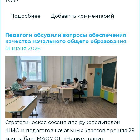
РМО
Подробнее
о
Добавить комментарий
Подведены
итоги
Педагоги обсудили вопросы обеспечения
работы
качества начального общего образования
01 июня 2026
РМО
учителей
начальных
классов
Дзержинского
района
Стратегическая сессия для руководителей
ШМО и педагогов начальных классов прошла 29
мая на базе МАОУ ОЦ «Новые грани».