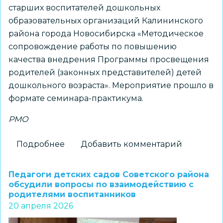
старших воспитателей дошкольных
образовательных организаций Калининского
района города Новосибирска «Методическое
сопровождение работы по повышению
качества внедрения Программы просвещения
родителей (законных представителей) детей
дошкольного возраста». Мероприятие прошло в
формате семинара-практикума.
РМО
Подробнее
о
Добавить комментарий
Старшие
воспитатели
Педагоги детских садов Советского района
ДОО
обсудили вопросы по взаимодействию с
родителями воспитанников
Калининского
20 апреля 2026
района
обсудили