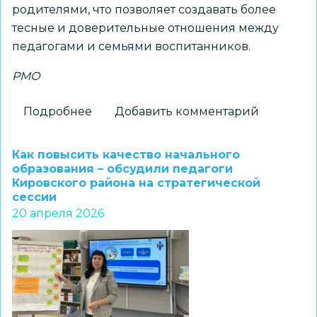
родителями, что позволяет создавать более
тесные и доверительные отношения между
педагогами и семьями воспитанников.
РМО
Подробнее
о
Добавить комментарий
Педагоги
детских
Как повысить качество начального
садов
образования – обсудили педагоги
Кировского района на стратегической
Советского
сессии
района
20 апреля 2026
обсудили
вопросы
по
взаимодействию
с
родителями