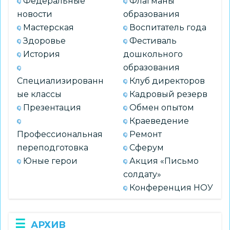
Федеральные
Флагманы
новости
образования
Мастерская
Воспитатель года
Здоровье
Фестиваль
История
дошкольного
образования
Специализированн
Клуб директоров
ые классы
Кадровый резерв
Презентация
Обмен опытом
Краеведение
Профессиональная
Ремонт
переподготовка
Сферум
Юные герои
Акция «Письмо
солдату»
Конференция НОУ
АРХИВ