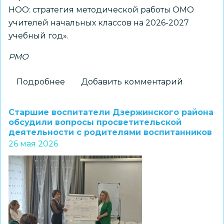
НОО: стратегия методической работы ОМО
учителей начальных классов на 2026-2027
учебный год».
РМО
Подробнее
о
Добавить комментарий
Обеспечение
качества
Старшие воспитатели Дзержинского района
начального
обсудили вопросы просветительской
деятельности с родителями воспитанников
образования
26 мая 2026
обсудили
представители
методических
объединений