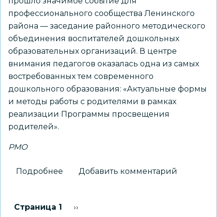
прошло значимое событие для
профессионального сообщества Ленинского
района — заседание районного методического
объединения воспитателей дошкольных
образовательных организаций. В центре
внимания педагогов оказалась одна из самых
востребованных тем современного
дошкольного образования: «Актуальные формы
и методы работы с родителями в рамках
реализации Программы просвещения
родителей».
РМО
Подробнее
о
Добавить комментарий
Актуальные
векторы
Нумерация
Страница 1
Следующая страница
››
просвещения
страниц