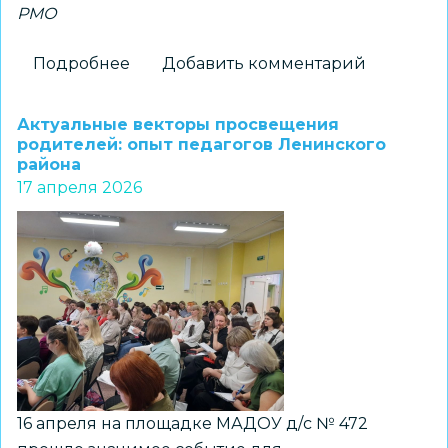
РМО
Подробнее
о
Добавить комментарий
Воспитатели
дошкольных
Актуальные векторы просвещения
образовательных
родителей: опыт педагогов Ленинского
района
организаций
17 апреля 2026
приняли
участие
в
заседании
окружного
методического
объединения
Центрального
округа
16 апреля на площадке МАДОУ д/с № 472