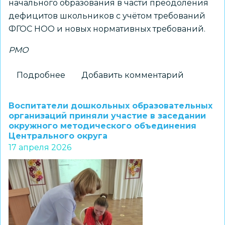
начального образования в части преодоления
дефицитов школьников с учётом требований
ФГОС НОО и новых нормативных требований.
РМО
Подробнее
о
Добавить комментарий
Как
повысить
Воспитатели дошкольных образовательных
качество
организаций приняли участие в заседании
окружного методического объединения
начального
Центрального округа
образования
17 апреля 2026
–
обсудили
педагоги
Кировского
района
на