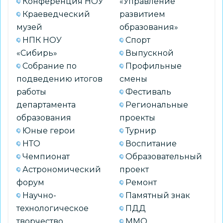
Конференция НОУ
«Управление
Краеведческий
развитием
музей
образования»
НПК НОУ
Спорт
«Сибирь»
Выпускной
Собрание по
Профильные
подведению итогов
смены
работы
Фестиваль
департамента
Региональные
образования
проекты
Юные герои
Турнир
НТО
Воспитание
Чемпионат
Образовательный
Астрономический
проект
форум
Ремонт
Научно-
Памятный знак
технологическое
ПДД
творчество
ММО