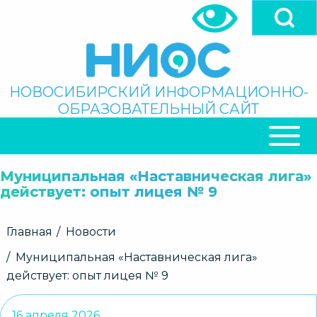
Перейти
к
основному
содержанию
Поиск
НОВОСИБИРСКИЙ ИНФОРМАЦИОННО-
ОБРАЗОВАТЕЛЬНЫЙ САЙТ
ОСНОВНАЯ
НАВИГАЦИЯ
Муниципальная «Наставническая лига»
действует: опыт лицея № 9
Строка
Главная
Новости
навигации
Муниципальная «Наставническая лига»
действует: опыт лицея № 9
16 апреля 2026