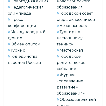
Новогодняя акция
новосибирского
Педагогическая
образования
олимпиада
Городской совет
Пресс-
старшеклассников
конференция
Безопасность
Международный
Турнир по
турнир
настольному
Обмен опытом
теннису
Турнир
Мастерская
Год единства
Городское
народов России
родительское
собрание
Журнал
«Управление
развитием
образования»
Образовательный
проект