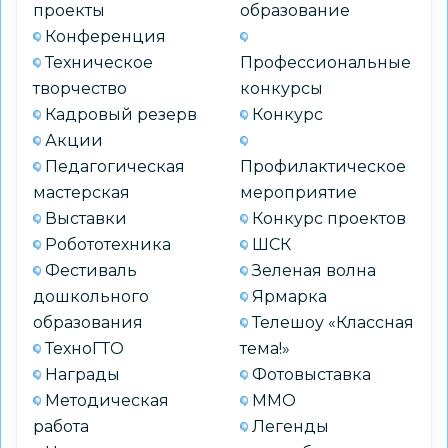
проекты
образование
Конференция
Техническое
Профессиональные
творчество
конкурсы
Кадровый резерв
Конкурс
Акции
Педагогическая
Профилактическое
мастерская
мероприятие
Выставки
Конкурс проектов
Робототехника
ШСК
Фестиваль
Зеленая волна
дошкольного
Ярмарка
образования
Телешоу «Классная
ТехноГТО
тема!»
Награды
Фотовыставка
Методическая
ММО
работа
Легенды