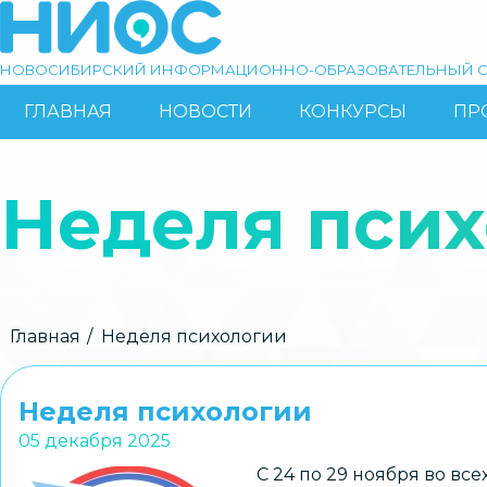
Перейти
к
основному
НОВОСИБИРСКИЙ ИНФОРМАЦИОННО-ОБРАЗОВАТЕЛЬНЫЙ С
содержанию
ГЛАВНАЯ
НОВОСТИ
КОНКУРСЫ
ПР
ОСНОВНАЯ
Поиск
НАВИГАЦИЯ
Неделя пси
Строка
Главная
Неделя психологии
навигации
Неделя психологии
05 декабря 2025
С 24 по 29 ноября во в