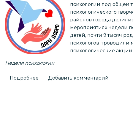
психологии под общей т
психологического творч
районов города делилис
мероприятиях недели пс
детей, почти 9 тысяч ро
психологов проводили м
психологические акции 
Неделя психологии
Подробнее
о
Добавить комментарий
Неделя
психологии