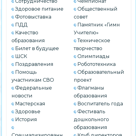
Сотрудничество
Чемпионат
Здоровое питание
Общественный
Фотовыставка
совет
ПДД
Памятник «Гимн
Качество
Учителю»
образования
Техническое
Билет в будущее
творчество
ШСК
Олимпиады
Поздравления
Робототехника
Помощь
Образовательный
участникам СВО
проект
Федеральные
Флагманы
новости
образования
Мастерская
Воспитатель года
Здоровье
Фестиваль
История
дошкольного
образования
Специализированн
Клуб директоров