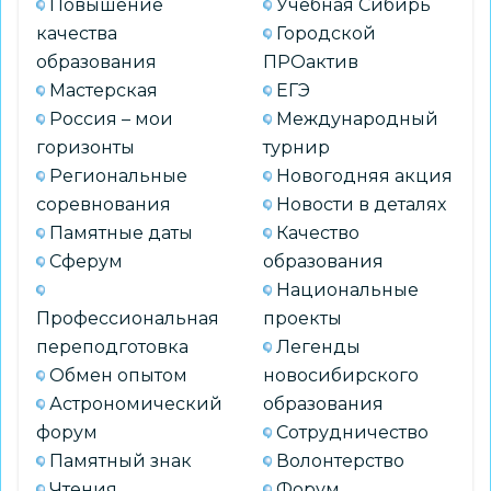
Повышение
Учебная Сибирь
качества
Городской
образования
ПРОактив
Мастерская
ЕГЭ
Россия – мои
Международный
горизонты
турнир
Региональные
Новогодняя акция
соревнования
Новости в деталях
Памятные даты
Качество
Сферум
образования
Национальные
Профессиональная
проекты
переподготовка
Легенды
Обмен опытом
новосибирского
Астрономический
образования
форум
Сотрудничество
Памятный знак
Волонтерство
Чтения
Форум