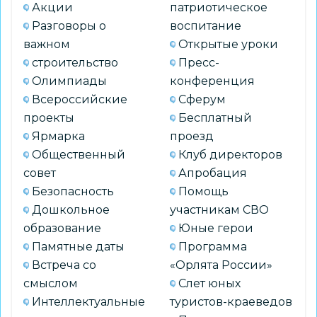
Акции
патриотическое
Разговоры о
воспитание
важном
Открытые уроки
строительство
Пресс-
Олимпиады
конференция
Всероссийские
Сферум
проекты
Бесплатный
Ярмарка
проезд
Общественный
Клуб директоров
совет
Апробация
Безопасность
Помощь
Дошкольное
участникам СВО
образование
Юные герои
Памятные даты
Программа
Встреча со
«Орлята России»
смыслом
Слет юных
Интеллектуальные
туристов-краеведов