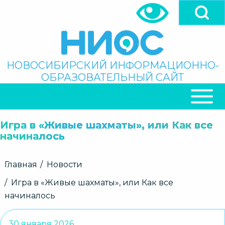
Перейти
к
основному
содержанию
Поиск
НОВОСИБИРСКИЙ ИНФОРМАЦИОННО-
ОБРАЗОВАТЕЛЬНЫЙ САЙТ
ОСНОВНАЯ
НАВИГАЦИЯ
Игра в «Живые шахматы», или Как все
начиналось
Строка
Главная
Новости
навигации
Игра в «Живые шахматы», или Как все
начиналось
30 января 2026