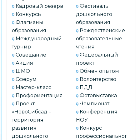
Кадровый резерв
Фестиваль
Конкурсы
дошкольного
Флагманы
образования
образования
Рождественские
Международный
образовательные
турнир
чтения
Совещание
Федеральный
Акция
проект
ШМО
Обмен опытом
Сферум
Волонтерство
Мастер-класс
ПДД
Профориентация
Фотовыставка
Проект
Чемпионат
«НовоСибсад –
Конференция
территория
НОУ
развития
Конкурс
дошкольного
профессиональног