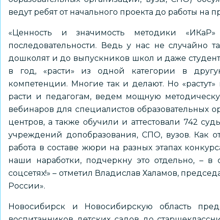
ведут ребят от начального проекта до работы на 
«Ценность и значимость методики «ИКаР»
последовательности. Ведь у нас не случайно та
дошколят и до выпускников школ и даже студенто
в год, «расти» из одной категории в другу
компетенции. Многие так и делают. Но «растут»
расти и педагогам, ведем мощную методическую
вебинаров для специалистов образовательных ор
центров, а также обучили и аттестовали 742 суд
учреждений допобразования, СПО, вузов. Как о
работа в составе жюри на разных этапах конкур
наши наработки, подчеркну это отдельно, – в 
соцсетях!» – отметил Владислав Халамов, предсе
России».
Новосибирск и Новосибирскую область пред
воспитанников детских садов до старшеклассн