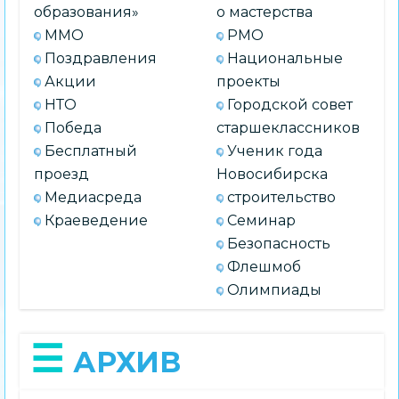
образования»
о мастерства
ММО
РМО
Поздравления
Национальные
Акции
проекты
НТО
Городской совет
Победа
старшеклассников
Бесплатный
Ученик года
проезд
Новосибирска
Медиасреда
строительство
Краеведение
Семинар
Безопасность
Флешмоб
Олимпиады
АРХИВ