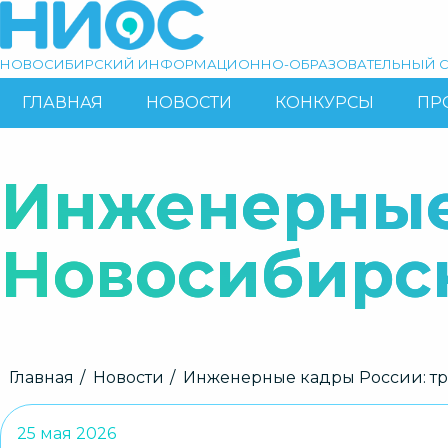
Перейти
к
основному
НОВОСИБИРСКИЙ ИНФОРМАЦИОННО-ОБРАЗОВАТЕЛЬНЫЙ С
содержанию
ГЛАВНАЯ
НОВОСТИ
КОНКУРСЫ
ПР
ОСНОВНАЯ
Поиск
НАВИГАЦИЯ
Инженерные
Новосибирс
Строка
Главная
Новости
Инженерные кадры России: т
навигации
25 мая 2026