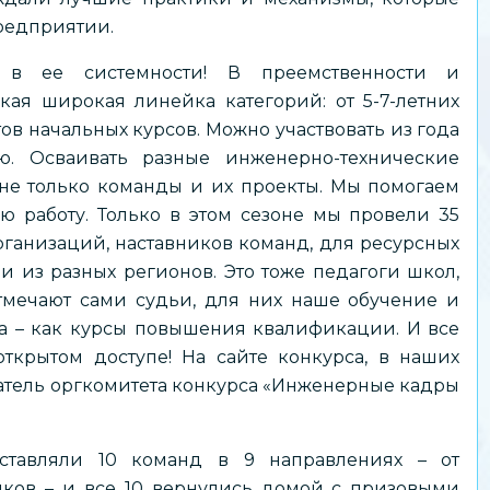
предприятии.
 в ее системности! В преемственности и
кая широкая линейка категорий: от 5-7-летних
в начальных курсов. Можно участвовать из года
ю. Осваивать разные инженерно-технические
 не только команды и их проекты. Мы помогаем
 работу. Только в этом сезоне мы провели 35
ганизаций, наставников команд, для ресурсных
ьи из разных регионов. Это тоже педагоги школ,
тмечают сами судьи, для них наше обучение и
са – как курсы повышения квалификации. И все
открытом доступе! На сайте конкурса, в наших
датель оргкомитета конкурса «Инженерные кадры
ставляли 10 команд в 9 направлениях – от
иков – и все 10 вернулись домой с призовыми