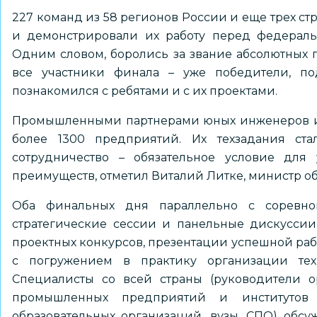
227 команд из 58 регионов России и еще трех ст
и демонстрировали их работу перед федерал
Одним словом, боролись за звание абсолютных п
все участники финала – уже победители, под
познакомился с ребятами и с их проектами.
Промышленными партнерами юных инженеров и р
более 1300 предприятий. Их техзадания ста
сотрудничество – обязательное условие для
преимуществ, отметил Виталий Литке, министр о
Оба финальных дня параллельно с соревно
стратегические сессии и панельные дискусси
проектных конкурсов, презентации успешной раб
с погружением в практику организации те
Специалисты со всей страны (руководители ор
промышленных предприятий и институтов 
образовательных организаций, вузы, СПО) обс