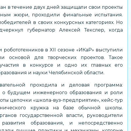
ран в течение двух дней защищали свои проекты
ьным жюри, проходили финальные испытания.
обедителей в своих конкурсных категориях. Но
черкнул губернатор Алексей Текслер, когда
обототехников в XII сезоне «ИКаР» выступили
ли основой для творческих проектов. Такое
 участия в конкурсе и одно их главных его
бразования и науки Челябинской области.
вательной проходила и деловая программа:
и о будущем инженерного образования и роли
оты цепочки «школа-вуз-предприятие», кейс-тур
хнического кружка на базе обычной школы.
ганов государственной власти, руководители
развития образования, и непосредственно
уждали лучшие практики и механизмы, которые