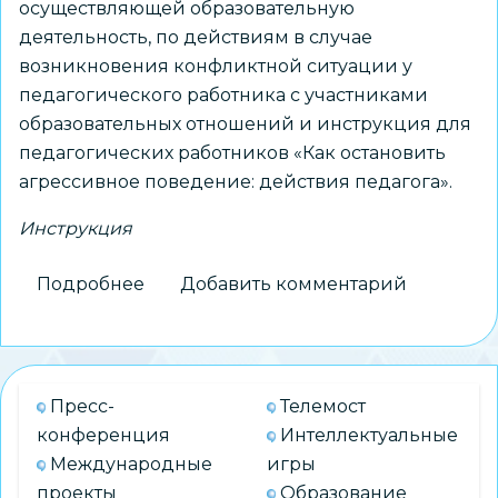
осуществляющей образовательную
деятельность, по действиям в случае
возникновения конфликтной ситуации у
педагогического работника с участниками
образовательных отношений и инструкция для
педагогических работников «Как остановить
агрессивное поведение: действия педагога».
Инструкция
Подробнее
о
Добавить комментарий
Минпросвещения
РФ
утвердило
инструкции
Пресс-
Телемост
по
конференция
Интеллектуальные
действиям
Международные
игры
педагогов
проекты
Образование