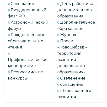
Совещание
День работника
Государственный
дополнительного
флаг РФ
образования
Астрономический
Дополнительное
форум
образование
Рождественские
Журнал
образовательные
Проект
чтения
«НовоСибсад –
территория
Профилактическое
развития
мероприятие
дошкольного
Всероссийские
образования»
конкурсы
Озеленение
оснащение
Школа раннего
развития