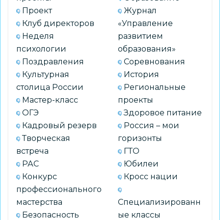
в
Проект
Журнал
конфликтных
Клуб директоров
«Управление
ситуациях
Неделя
развитием
психологии
образования»
Поздравления
Соревнования
Культурная
История
столица России
Региональные
Мастер-класс
проекты
ОГЭ
Здоровое питание
Кадровый резерв
Россия – мои
Творческая
горизонты
встреча
ГТО
РАС
Юбилеи
Конкурс
Кросс нации
профессионального
мастерства
Специализированн
Безопасность
ые классы