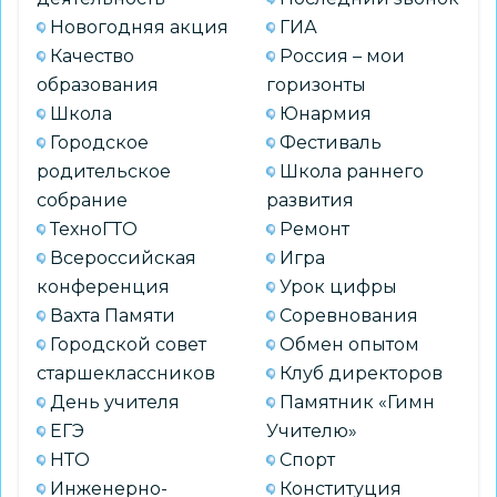
Новогодняя акция
ГИА
Качество
Россия – мои
образования
горизонты
Школа
Юнармия
Городское
Фестиваль
родительское
Школа раннего
собрание
развития
ТехноГТО
Ремонт
Всероссийская
Игра
конференция
Урок цифры
Вахта Памяти
Соревнования
Городской совет
Обмен опытом
старшеклассников
Клуб директоров
День учителя
Памятник «Гимн
ЕГЭ
Учителю»
НТО
Спорт
Инженерно-
Конституция